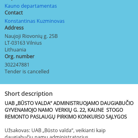
Kauno departamentas
Contact
Konstantinas Kuzminovas
Address
Naujoji Riovonių g. 25B
LT-03163
Vilnius
Lithuania
Org. number
302247881
Tender is cancelled
Short description
UAB „BŪSTO VALDA“ ADMINISTRUOJAMO DAUGIABUČIO
GYVENAMOJO NAMO VERKIŲ G. 22, KAUNE STOGO
REMONTO PASLAUGŲ
PIRKIMO KONKURSO SĄLYGOS
Užsakovas: UAB „Būsto valda“, veikianti kaip
daugiabučių namų administratorius