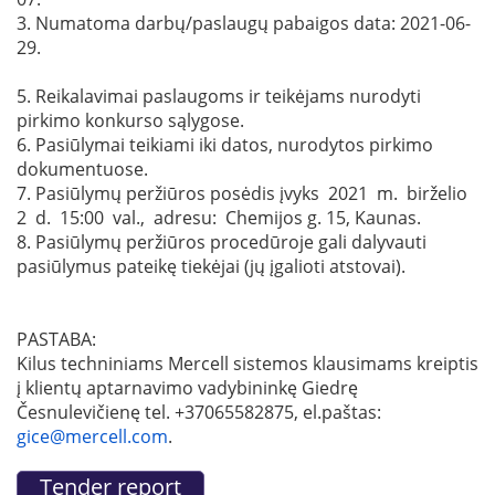
3. Numatoma darbų/paslaugų pabaigos data: 2021-06-
29.
5. Reikalavimai paslaugoms ir teikėjams nurodyti
pirkimo konkurso sąlygose.
6. Pasiūlymai teikiami iki datos, nurodytos pirkimo
dokumentuose.
7. Pasiūlymų peržiūros posėdis įvyks 2021 m. birželio
2 d. 15:00 val., adresu: Chemijos g. 15, Kaunas.
8. Pasiūlymų peržiūros procedūroje gali dalyvauti
pasiūlymus pateikę tiekėjai (jų įgalioti atstovai).
PASTABA:
Kilus techniniams Mercell sistemos klausimams kreiptis
į klientų aptarnavimo vadybininkę Giedrę
Česnulevičienę tel. +37065582875, el.paštas:
gice@mercell.com
.