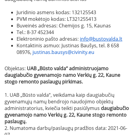
Juridinio asmens kodas: 132125543
PVM mokėtojo kodas: LT321255413
Buveinės adresas: Chemijos g. 15, Kaunas
Tel.: 8-37 452344
Elektroninio pašto adresas:
info@bustovalda.lt
Kontaktinis asmuo: Justinas Baušys, tel. 8 658
08976,
justinas.bausys@civinity.eu
Objektas:
UAB „Būsto valda“ administruojamo
daugiabučio gyvenamojo namo Verkių g. 22, Kaune
stogo remonto paslaugų pirkimas.
1. UAB „Būsto valda“, veikdama kaip daugiabučių
gyvenamųjų namų bendrojo naudojimo objektų
administratorius, kviečia teikti pasiūlymus
daugiabučio
gyvenamojo namo
Verkių g
. 22
, Kaune stogo remonto
paslaugų
.
2. Numatoma darbų/paslaugų pradžios data: 2021-06-
07.