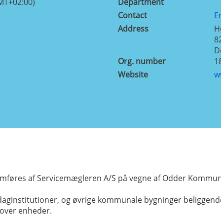
MT+02:00)
Department
Contact
E
Address
H
8
D
Org. number
1
Website
w
mføres af Servicemægleren A/S på vegne af Odder Kommun
 daginstitutioner, og øvrige kommunale bygninger beliggen
 over enheder.