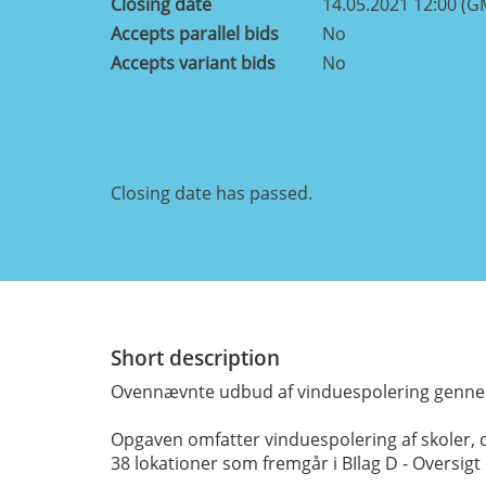
Closing date
14.05.2021 12:00 (G
Accepts parallel bids
No
Accepts variant bids
No
Closing date has passed.
Short description
Ovennævnte udbud af vinduespolering genne
Opgaven omfatter vinduespolering af skoler,
38 lokationer som fremgår i BIlag D - Oversigt