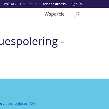
Polska
Contact us
Tender access
Sign in
Wsparcie
espolering -
ervicemægleren A/S