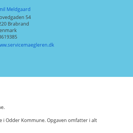
mil Meldgaard
ovedgaden 54
220
Brabrand
enmark
8619385
ww.servicemaegleren.dk
e.
de i Odder Kommune. Opgaven omfatter i alt