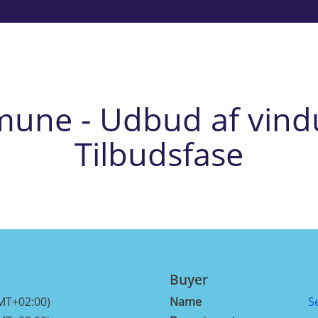
ne - Udbud af vindu
Tilbudsfase
Buyer
MT+02:00)
Name
S