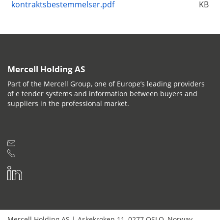
kontraktsbestemmelser.pdf
KB
Mercell Holding AS
Part of the Mercell Group, one of Europe’s leading providers
of e tender systems and information between buyers and
suppliers in the professional market.
Mercell Holding AS
|
Askekroken 11
,
0277
OSLO
,
Norway