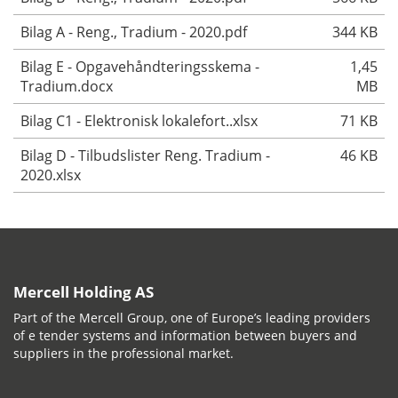
Bilag A - Reng., Tradium - 2020.pdf
344 KB
Bilag E - Opgavehåndteringsskema -
1,45
Tradium.docx
MB
Bilag C1 - Elektronisk lokalefort..xlsx
71 KB
Bilag D - Tilbudslister Reng. Tradium -
46 KB
2020.xlsx
Mercell Holding AS
Part of the Mercell Group, one of Europe’s leading providers
of e tender systems and information between buyers and
suppliers in the professional market.