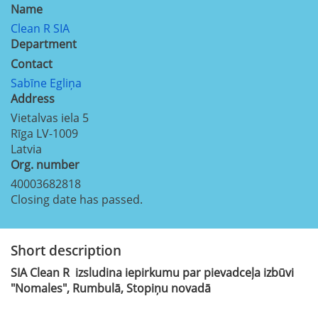
Name
Clean R SIA
Department
Contact
Sabīne Egliņa
Address
Vietalvas iela 5
Rīga
LV-1009
Latvia
Org. number
40003682818
Closing date has passed.
Short description
SIA Clean R izsludina iepirkumu par pievadceļa izbūvi
"Nomales", Rumbulā, Stopiņu novadā