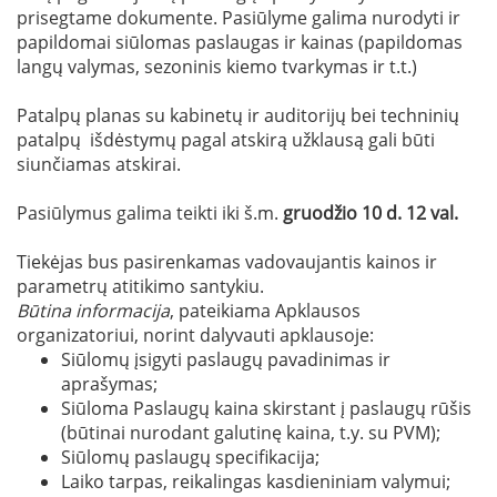
prisegtame dokumente. Pasiūlyme galima nurodyti ir
papildomai siūlomas paslaugas ir kainas (papildomas
langų valymas, sezoninis kiemo tvarkymas ir t.t.)
Patalpų planas su kabinetų ir auditorijų bei techninių
patalpų išdėstymų pagal atskirą užklausą gali būti
siunčiamas atskirai.
Pasiūlymus galima teikti iki š.m.
gruodžio 10 d. 12 val.
Tiekėjas bus pasirenkamas vadovaujantis kainos ir
parametrų atitikimo santykiu.
Būtina informacija
, pateikiama Apklausos
organizatoriui, norint dalyvauti apklausoje:
Siūlomų įsigyti paslaugų pavadinimas ir
aprašymas;
Siūloma Paslaugų kaina skirstant į paslaugų rūšis
(būtinai nurodant galutinę kaina, t.y. su PVM);
Siūlomų paslaugų specifikacija;
Laiko tarpas, reikalingas kasdieniniam valymui;