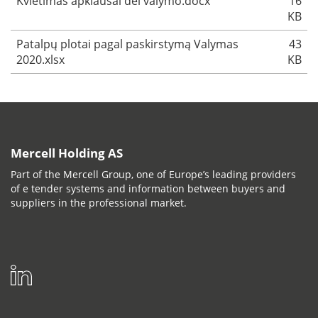
Kvietimas apklausai del valymo.docx
16
KB
Patalpų plotai pagal paskirstymą Valymas
43
2020.xlsx
KB
Mercell Holding AS
Part of the Mercell Group, one of Europe’s leading providers
of e tender systems and information between buyers and
suppliers in the professional market.