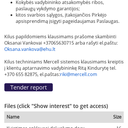
Kokybės vadybininko atsakomybės ribos,
paslaugų vykdymo garantijos;
kitos svarbios sąlygos, įtakojančios Pirkėjo
apsisprendimą įsigyti pageidaujamas Paslaugas.
Kilus papildomiems klausimams prašome skambinti
Oksanai Vankovai +37065630715 arba rašyti el.paštu:
Oksana.vankova@ehu.lt
Kilus techniniams Mercell sistemos klausimams kreiptis
į klientų aptarnavimo vadybininkę Ritą Kindurytę tel.
+370 655 82875, el.paštas:
riki@mercell.com
Files (click "Show interest" to get access)
Name
Size