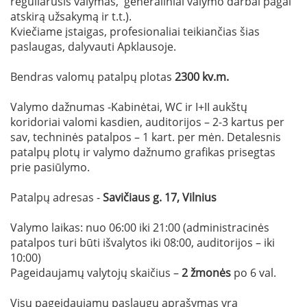
reguliarusis valymas, generaliniai valymo darbai pagal
atskirą užsakymą ir t.t.).
Kviečiame įstaigas, profesionaliai teikiančias šias
paslaugas, dalyvauti Apklausoje.
Bendras valomų patalpų plotas
2300 kv.m.
Valymo dažnumas -Kabinėtai, WC ir I+II aukštų
koridoriai valomi kasdien, auditorijos – 2-3 kartus per
sav, techninės patalpos – 1 kart. per mėn. Detalesnis
patalpų plotų ir valymo dažnumo grafikas prisegtas
prie pasiūlymo.
Patalpų adresas -
Savičiaus g. 17, Vilnius
Valymo laikas: nuo 06:00 iki 21:00 (administracinės
patalpos turi būti išvalytos iki 08:00, auditorijos – iki
10:00)
Pageidaujamų valytojų skaičius –
2 žmonės
po 6 val.
Visų pageidaujamų paslaugų aprašymas yra