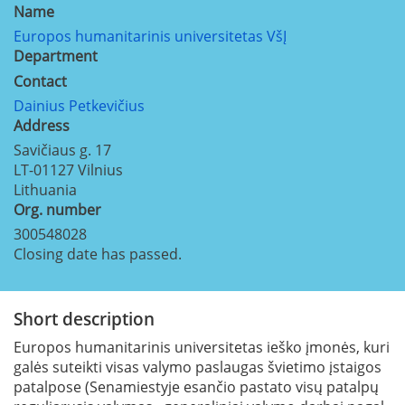
Name
Europos humanitarinis universitetas VšĮ
Department
Contact
Dainius Petkevičius
Address
Savičiaus g. 17
LT-01127
Vilnius
Lithuania
Org. number
300548028
Closing date has passed.
Short description
Europos humanitarinis universitetas ieško įmonės, kuri
galės suteikti visas valymo paslaugas švietimo įstaigos
patalpose (Senamiestyje esančio pastato visų patalpų