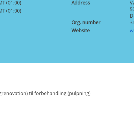
MT+01:00)
Address
V
5
MT+01:00)
D
Org. number
3
Website
w
renovation) til forbehandling (pulpning)