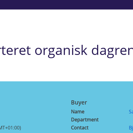
rteret organisk dagre
Buyer
Name
S
Department
MT+01:00)
Contact
B