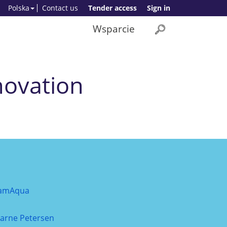
Polska
Contact us
Tender access
Sign in
Wsparcie
novation
amAqua
jarne Petersen