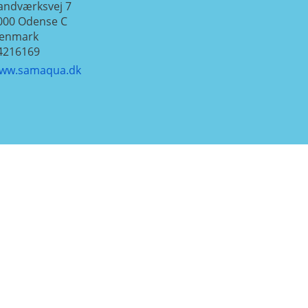
andværksvej 7
000
Odense C
enmark
4216169
ww.samaqua.dk