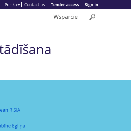
Polska
Contact us
Tender access
Sign in
Wsparcie
tādīšana
lean R SIA
abīne Egliņa