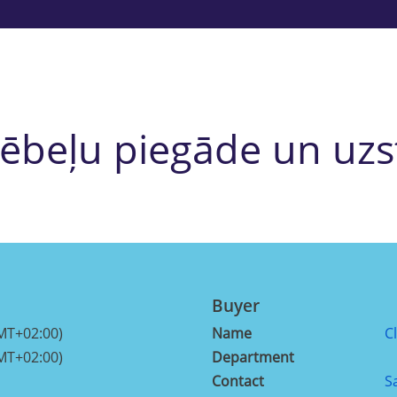
mēbeļu piegāde un uzs
Buyer
MT+02:00)
Name
C
MT+02:00)
Department
Contact
S