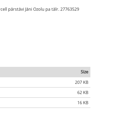
ell pārstāvi Jāni Ozolu pa tālr. 27763529
Size
207 KB
62 KB
16 KB