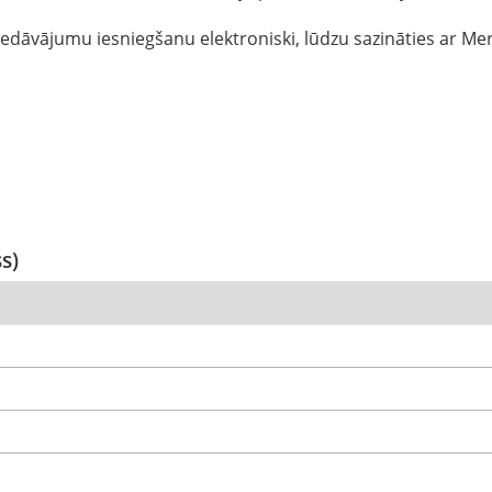
dāvājumu iesniegšanu elektroniski, lūdzu sazināties ar Merc
ss)