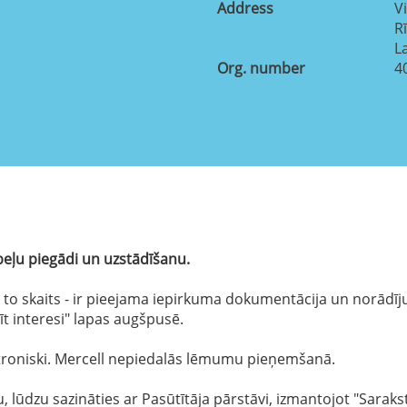
Address
Vi
R
L
Org. number
4
beļu piegādi un uzstādīšanu.
 un to skaits - ir pieejama iepirkuma dokumentācija un norād
dīt interesi" lapas augšpusē.
troniski. Mercell nepiedalās lēmumu pieņemšanā.
lūdzu sazināties ar Pasūtītāja pārstāvi, izmantojot "Saraks