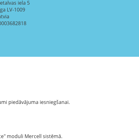
etalvas iela 5
īga
LV-1009
atvia
0003682818
ījumi piedāvājuma iesniegšanai.
te" moduli Mercell sistēmā.