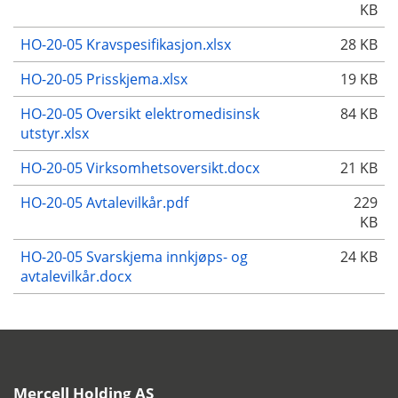
KB
HO-20-05 Kravspesifikasjon.xlsx
28 KB
HO-20-05 Prisskjema.xlsx
19 KB
HO-20-05 Oversikt elektromedisinsk
84 KB
utstyr.xlsx
HO-20-05 Virksomhetsoversikt.docx
21 KB
HO-20-05 Avtalevilkår.pdf
229
KB
HO-20-05 Svarskjema innkjøps- og
24 KB
avtalevilkår.docx
Mercell Holding AS