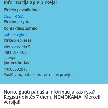
Informacija apie pirkėją:
Pirkėjo pavadinimas
Clean R SIA
Pirkimų skyrius
Kontaktinis asmuo
Sabīne Egliņa
Pirkėjo adresas
Vietalvas iela 5
Rīga
LV-1009
Latvija
Įmonės kodas
40003682818
Pasiūlymų pateikimo terminas praėjo.
Norite gauti panašią informaciją kas rytą?
Registruokitės 7 dienų NEMOKAMAI Mercell
versijai!