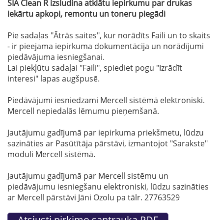
SIA Clean R izsludina atklātu iepirkumu par drukas
iekārtu apkopi, remontu un toneru piegādi
Pie sadaļas "Ātrās saites", kur norādīts Faili un to skaits
- ir pieejama iepirkuma dokumentācija un norādījumi
piedāvājuma iesniegšanai.
Lai piekļūtu sadaļai "Faili", spiediet pogu "Izrādīt
interesi" lapas augšpusē.
Piedāvājumi iesniedzami Mercell sistēmā elektroniski.
Mercell nepiedalās lēmumu pieņemšanā.
Jautājumu gadījumā par iepirkuma priekšmetu, lūdzu
sazināties ar Pasūtītāja pārstāvi, izmantojot "Sarakste"
moduli Mercell sistēmā.
Jautājumu gadījumā par Mercell sistēmu un
piedāvājumu iesniegšanu elektroniski, lūdzu sazināties
ar Mercell pārstāvi Jāni Ozolu pa tālr. 27763529