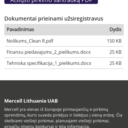
Dokumentai prieinami užsiregistravus
Pavadinimas
Dydis
Nolikums_Clean R.pdf
150 KB
Finansu piedavajums_2_pielikums.docx
25 KB
Tehniska specifikacija_1_pielikums.docx
25 KB
Mercell Lithuania UAB
Mercell yra vienas iš Europoje pirmaujančių e-pirkimų
sprendimų, kuris suveda pirkėjus ir tiekėjus į vieną erdvę. Čia
skelbiami viešieji pirkimai, planuojami viešieji pirkimai,
privačių įmonių konkursai ir kita informacija.