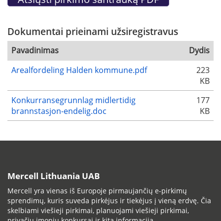
Dokumentai prieinami užsiregistravus
Pavadinimas
Dydis
Arealfordeling Halden kommune.pdf
223
KB
Konkurransegrunnlag midlertidig
177
brannstasjon-endelig.doc
KB
Mercell Lithuania UAB
Mercell yra vienas iš Europoje pirmaujančių e-pirkimų
sprendimų, kuris suveda pirkėjus ir tiekėjus į vieną erdvę. Čia
skelbiami viešieji pirkimai, planuojami viešieji pirkimai,
privačių įmonių konkursai ir kita informacija.