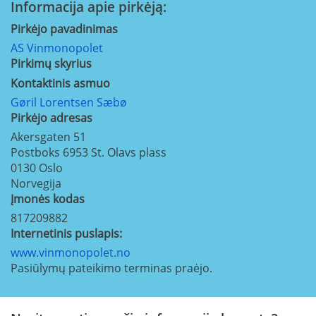
Informacija apie pirkėją:
Pirkėjo pavadinimas
AS Vinmonopolet
Pirkimų skyrius
Kontaktinis asmuo
Gøril Lorentsen Sæbø
Pirkėjo adresas
Akersgaten 51
Postboks 6953 St. Olavs plass
0130
Oslo
Norvegija
Įmonės kodas
817209882
Internetinis puslapis:
www.vinmonopolet.no
Pasiūlymų pateikimo terminas praėjo.