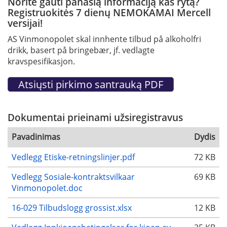
Norite gauti panašią informaciją kas rytą?
Registruokitės 7 dienų NEMOKAMAI Mercell
versijai!
AS Vinmonopolet skal innhente tilbud på alkoholfri
drikk, basert på bringebær, jf. vedlagte
kravspesifikasjon.
Dokumentai prieinami užsiregistravus
Pavadinimas
Dydis
Vedlegg Etiske-retningslinjer.pdf
72 KB
Vedlegg Sosiale-kontraktsvilkaar
69 KB
Vinmonopolet.doc
16-029 Tilbudslogg grossist.xlsx
12 KB