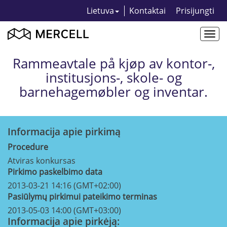
Lietuva
Kontaktai
Prisijungti
Togg
navi
Rammeavtale på kjøp av kontor-,
institusjons-, skole- og
barnehagemøbler og inventar.
Informacija apie pirkimą
Procedure
Atviras konkursas
Pirkimo paskelbimo data
2013-03-21 14:16 (GMT+02:00)
Pasiūlymų pirkimui pateikimo terminas
2013-05-03 14:00 (GMT+03:00)
Informacija apie pirkėją: