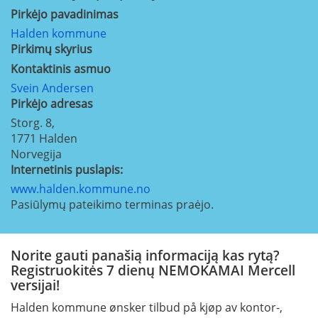
Pirkėjo pavadinimas
Halden kommune
Pirkimų skyrius
Kontaktinis asmuo
Svein Andersen
Pirkėjo adresas
Storg. 8,
1771
Halden
Norvegija
Internetinis puslapis:
www.halden.kommune.no
Pasiūlymų pateikimo terminas praėjo.
Norite gauti panašią informaciją kas rytą?
Registruokitės 7 dienų NEMOKAMAI Mercell
versijai!
Halden kommune ønsker tilbud på kjøp av kontor-,