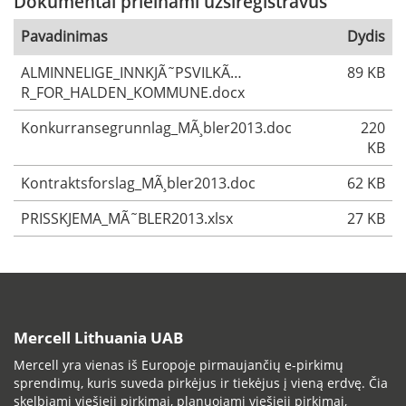
Dokumentai prieinami užsiregistravus
Pavadinimas
Dydis
ALMINNELIGE_INNKJÃ˜PSVILKÃ…
89 KB
R_FOR_HALDEN_KOMMUNE.docx
Konkurransegrunnlag_MÃ¸bler2013.doc
220
KB
Kontraktsforslag_MÃ¸bler2013.doc
62 KB
PRISSKJEMA_MÃ˜BLER2013.xlsx
27 KB
Mercell Lithuania UAB
Mercell yra vienas iš Europoje pirmaujančių e-pirkimų
sprendimų, kuris suveda pirkėjus ir tiekėjus į vieną erdvę. Čia
skelbiami viešieji pirkimai, planuojami viešieji pirkimai,