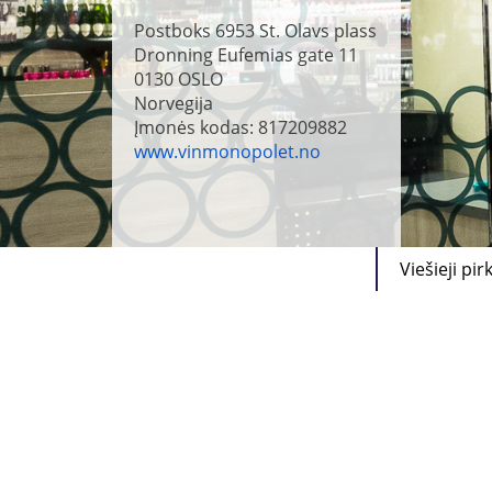
Postboks 6953 St. Olavs plass
Dronning Eufemias gate 11
0130
OSLO
Norvegija
Įmonės kodas: 817209882
www.vinmonopolet.no
Viešieji pir