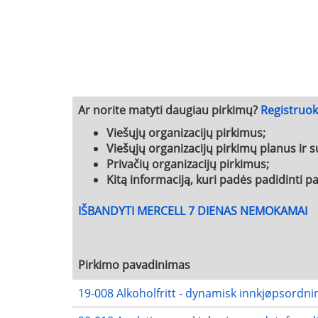
Ar norite matyti daugiau pirkimų?
Registruo
Viešųjų organizacijų pirkimus;
Viešųjų organizacijų pirkimų planus ir s
Privačių organizacijų pirkimus;
Kitą informaciją, kuri padės padidinti 
IŠBANDYTI MERCELL 7 DIENAS NEMOKAMAI
Pirkimo pavadinimas
19-008 Alkoholfritt - dynamisk innkjøpsordni