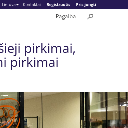
Lietuva
Kontaktai
Registruotis
Prisijungti
Pagalba
ieji pirkimai,
i pirkimai