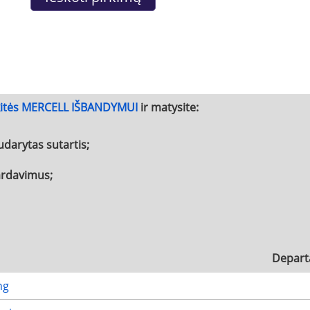
kitės MERCELL IŠBANDYMUI
ir matysite:
udarytas sutartis;
pardavimus;
Depart
ng