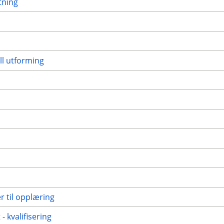
tning
ll utforming
r til opplæring
 kvalifisering