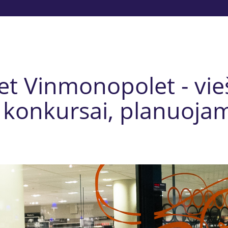
t Vinmonopolet - vieš
 konkursai, planuojam