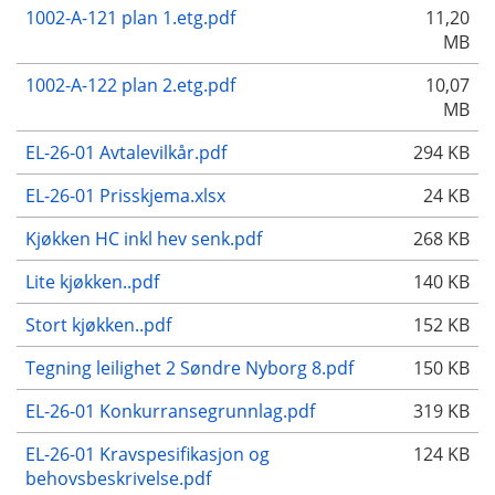
1002-A-121 plan 1.etg.pdf
11,20
MB
1002-A-122 plan 2.etg.pdf
10,07
MB
EL-26-01 Avtalevilkår.pdf
294 KB
EL-26-01 Prisskjema.xlsx
24 KB
Kjøkken HC inkl hev senk.pdf
268 KB
Lite kjøkken..pdf
140 KB
Stort kjøkken..pdf
152 KB
Tegning leilighet 2 Søndre Nyborg 8.pdf
150 KB
EL-26-01 Konkurransegrunnlag.pdf
319 KB
EL-26-01 Kravspesifikasjon og
124 KB
behovsbeskrivelse.pdf