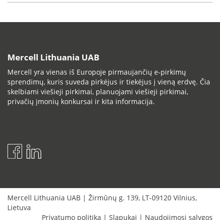
Mercell Lithuania UAB
Mercell yra vienas iš Europoje pirmaujančių e-pirkimų
sprendimų, kuris suveda pirkėjus ir tiekėjus į vieną erdvę. Čia
skelbiami viešieji pirkimai, planuojami viešieji pirkimai,
privačių įmonių konkursai ir kita informacija.
Mercell Lithuania UAB
|
Žirmūnų g. 139
,
LT-09120
Vilnius
,
Lietuva
Privatumo politika
|
Slapukai
|
Naudojimosi sąlygos