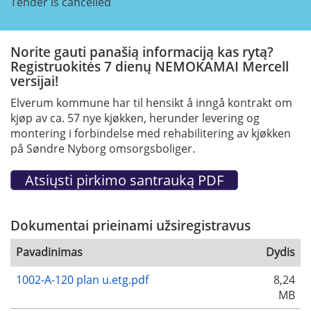
Tender is cancelled
Norite gauti panašią informaciją kas rytą?
Registruokitės 7 dienų NEMOKAMAI Mercell
versijai!
Elverum kommune har til hensikt å inngå kontrakt om
kjøp av ca. 57 nye kjøkken, herunder levering og
montering i forbindelse med rehabilitering av kjøkken
på Søndre Nyborg omsorgsboliger.
Dokumentai prieinami užsiregistravus
Pavadinimas
Dydis
1002-A-120 plan u.etg.pdf
8,24
MB