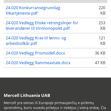
24-020 Konkurransegrunnlag
220
Vikartjeneste.pdf
KB
24-020 Vedlegg Etiske retningslinjer for
253
leverandører til Vinmonopolet.pdf
KB
24-020 Vedlegg Krav til lønns- og
121
arbeidsvilkår.pdf
KB
24-020 Vedlegg Prismodell.docx
36 KB
24-020 Vedlegg Rammeavtale.docx
47 KB
Mercell Lithuania UAB
Mercell yra vienas iš Europoje pirmaujančių e-pirkimų
sprendimų, kuris suveda pirkėjus ir tiekėjus į vieną erdvę. Čia