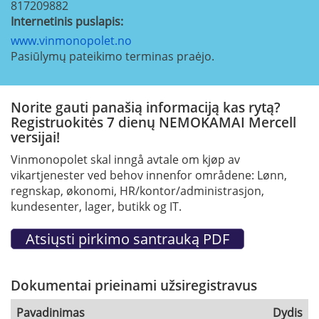
817209882
Internetinis puslapis:
www.vinmonopolet.no
Pasiūlymų pateikimo terminas praėjo.
Norite gauti panašią informaciją kas rytą?
Registruokitės 7 dienų NEMOKAMAI Mercell
versijai!
Vinmonopolet skal inngå avtale om kjøp av
vikartjenester ved behov innenfor områdene: Lønn,
regnskap, økonomi, HR/kontor/administrasjon,
kundesenter, lager, butikk og IT.
Dokumentai prieinami užsiregistravus
Pavadinimas
Dydis