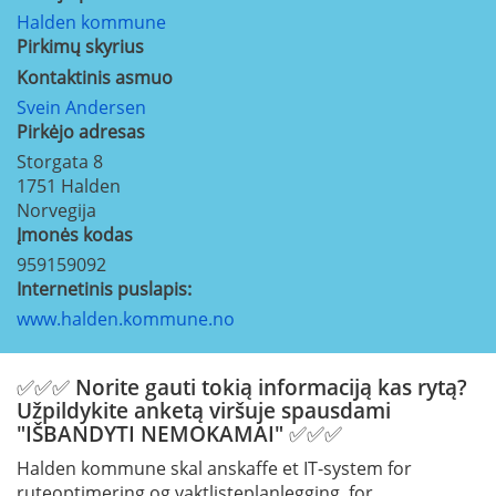
Halden kommune
Pirkimų skyrius
Kontaktinis asmuo
Svein Andersen
Pirkėjo adresas
Storgata 8
1751
Halden
Norvegija
Įmonės kodas
959159092
Internetinis puslapis:
www.halden.kommune.no
✅✅✅ Norite gauti tokią informaciją kas rytą?
Užpildykite anketą viršuje spausdami
"IŠBANDYTI NEMOKAMAI" ✅✅✅
Halden kommune skal anskaffe et IT-system for
ruteoptimering og vaktlisteplanlegging, for