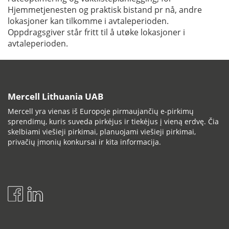
Hjemmetjenesten og praktisk bistand pr nå, andre
lokasjoner kan tilkomme i avtaleperioden.
Oppdragsgiver står fritt til å utøke lokasjoner i
avtaleperioden.
Mercell Lithuania UAB
Mercell yra vienas iš Europoje pirmaujančių e-pirkimų
sprendimų, kuris suveda pirkėjus ir tiekėjus į vieną erdvę. Čia
skelbiami viešieji pirkimai, planuojami viešieji pirkimai,
privačių įmonių konkursai ir kita informacija.