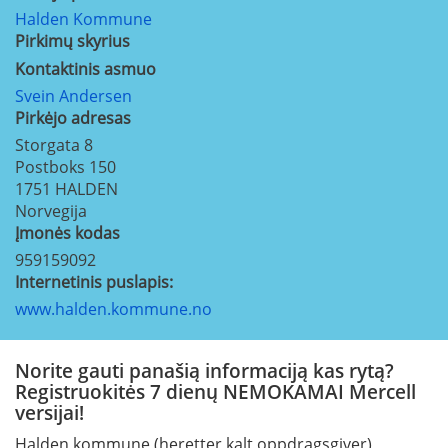
Halden Kommune
Pirkimų skyrius
Kontaktinis asmuo
Svein Andersen
Pirkėjo adresas
Storgata 8
Postboks 150
1751
HALDEN
Norvegija
Įmonės kodas
959159092
Internetinis puslapis:
www.halden.kommune.no
Norite gauti panašią informaciją kas rytą?
Registruokitės 7 dienų NEMOKAMAI Mercell
versijai!
Halden kommune (heretter kalt oppdragsgiver)