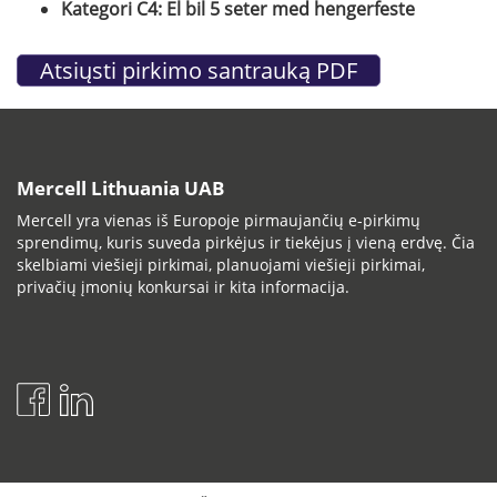
Kategori C4: El bil 5 seter med hengerfeste
Mercell Lithuania UAB
Mercell yra vienas iš Europoje pirmaujančių e-pirkimų
sprendimų, kuris suveda pirkėjus ir tiekėjus į vieną erdvę. Čia
skelbiami viešieji pirkimai, planuojami viešieji pirkimai,
privačių įmonių konkursai ir kita informacija.