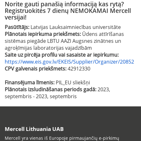
Norite gauti panašią informaciją kas rytą?
Registruokitės 7 dienų NEMOKAMAI Mercell
versijai!
Pasūtītājs:
Latvijas Lauksaimniecības universitāte
Plānotais iepirkuma priekšmets:
Ūdens attīrīšanas
sistēmas piegāde LBTU AAZI Augsnes zinātnes un
agroķīmijas laboratorijas vajadzībām
Saite uz pircēja profilu vai sasaiste ar iepirkumu:
https://www.eis.gov.lv/EKEIS/Supplier/Organizer/20852
CPV galvenais priekšmets:
42912330
Finansējuma līmenis:
PIL_EU sliekšņi
Plānotais izsludināšanas periods gadā:
2023,
septembris - 2023, septembris
Mercell Lithuania UAB
Mercell yra vienas iš Europoje pirmaujančių e-pirkimų