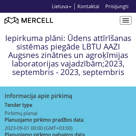
Lietuva
Kontaktai
Prisijungti
Togg
navi
Iepirkuma plāni: Ūdens attīrīšanas
sistēmas piegāde LBTU AAZI
Augsnes zinātnes un agroķīmijas
laboratorijas vajadzībām;2023,
septembris - 2023, septembris
Informacija apie pirkimą
Tender type
Pirkimų planai
Planuojamo pirkimo pradžios data
2023-09-01 00:00 (GMT+03:00)
Planuojamo pirkimo pabaigos data