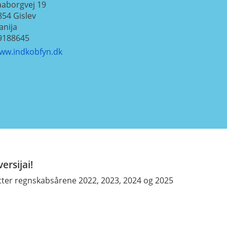
aaborgvej 19
854
Gislev
anija
9188645
ww.indkobfyn.dk
ersijai!
tter regnskabsårene 2022, 2023, 2024 og 2025