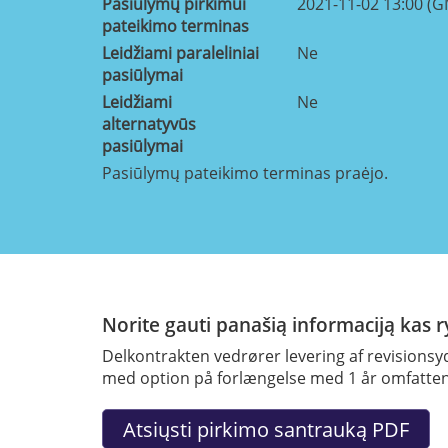
Pasiūlymų pirkimui
2021-11-02 13:00 (
pateikimo terminas
Leidžiami paraleliniai
Ne
pasiūlymai
Leidžiami
Ne
alternatyvūs
pasiūlymai
Pasiūlymų pateikimo terminas praėjo.
Norite gauti panašią informaciją kas 
Delkontrakten vedrører levering af revisions
med option på forlængelse med 1 år omfatte