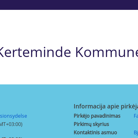
Kerteminde Kommun
Informacija apie pirkėj
sionsydelse
Pirkėjo pavadinimas
F
GMT+03:00)
Pirkimų skyrius
Kontaktinis asmuo
B