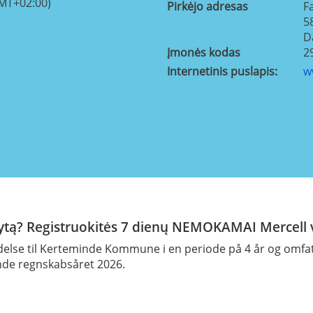
GMT+02:00)
Pirkėjo adresas
F
5
D
Įmonės kodas
2
Internetinis puslapis:
w
rytą? Registruokitės 7 dienų NEMOKAMAI Mercell v
ydelse til Kerteminde Kommune i en periode på 4 år og omfa
nde regnskabsåret 2026.