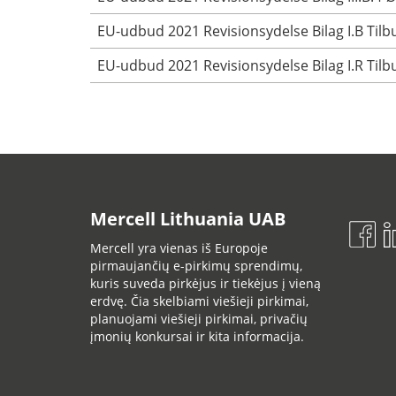
EU-udbud 2021 Revisionsydelse Bilag I.B Tilbu
EU-udbud 2021 Revisionsydelse Bilag I.R Tilbu
Mercell Lithuania UAB
Mercell yra vienas iš Europoje
pirmaujančių e-pirkimų sprendimų,
kuris suveda pirkėjus ir tiekėjus į vieną
erdvę. Čia skelbiami viešieji pirkimai,
planuojami viešieji pirkimai, privačių
įmonių konkursai ir kita informacija.