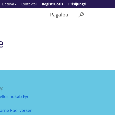
Lietuva
Kontaktai
Registruotis
Prisijungti
Pagalba
e
ą:
ællesindkøb Fyn
jarne Roe Iversen