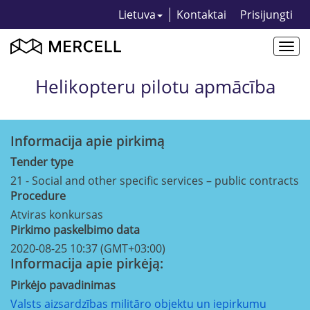
Lietuva
Kontaktai
Prisijungti
Togg
navi
Helikopteru pilotu apmācība
Informacija apie pirkimą
Tender type
21 - Social and other specific services – public contracts
Procedure
Atviras konkursas
Pirkimo paskelbimo data
2020-08-25 10:37 (GMT+03:00)
Informacija apie pirkėją:
Pirkėjo pavadinimas
Valsts aizsardzības militāro objektu un iepirkumu