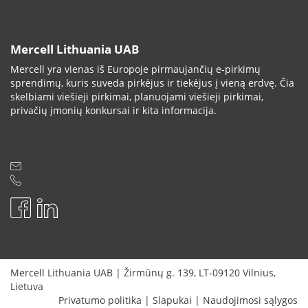
Mercell Lithuania UAB
Mercell yra vienas iš Europoje pirmaujančių e-pirkimų
sprendimų, kuris suveda pirkėjus ir tiekėjus į vieną erdvę. Čia
skelbiami viešieji pirkimai, planuojami viešieji pirkimai,
privačių įmonių konkursai ir kita informacija.
Mercell Lithuania UAB
|
Žirmūnų g. 139
,
LT-09120
Vilnius
,
Lietuva
Privatumo politika
|
Slapukai
|
Naudojimosi sąlygos