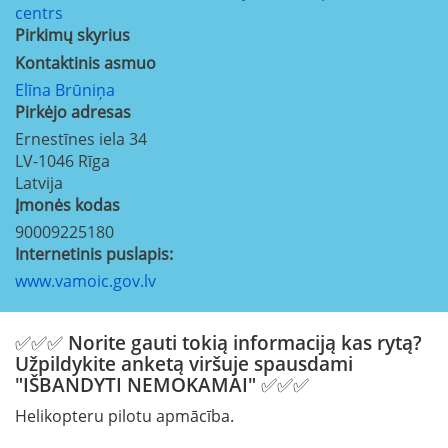
centrs
Pirkimų skyrius
Kontaktinis asmuo
Elīna Brūniņa
Pirkėjo adresas
Ernestīnes iela 34
LV-1046
Rīga
Latvija
Įmonės kodas
90009225180
Internetinis puslapis:
www.vamoic.gov.lv
✅✅✅ Norite gauti tokią informaciją kas rytą?
Užpildykite anketą viršuje spausdami
"IŠBANDYTI NEMOKAMAI" ✅✅✅
Helikopteru pilotu apmācība.