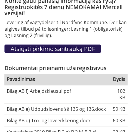
Norite gauti panašią informaciją kas rytą?
Registruokitės 7 dienų NEMOKAMAI Mercell
versijai!
Levering af vagtydelser til Nordfyns Kommune. Der kan
afgives tilbud på to løsninger: Løsning 1 (obligatorisk)
og Løsning 2 (frivillig).
Dokumentai prieinami užsiregistravus
Pavadinimas
Dydis
Bilag AB f) Arbejdsklausul.pdf
102
KB
Bilag AB e) Udbudslovens §§ 135 og 136.docx
59 KB
Bilag AB d) Tro- og loveerklæring.docx
60 KB