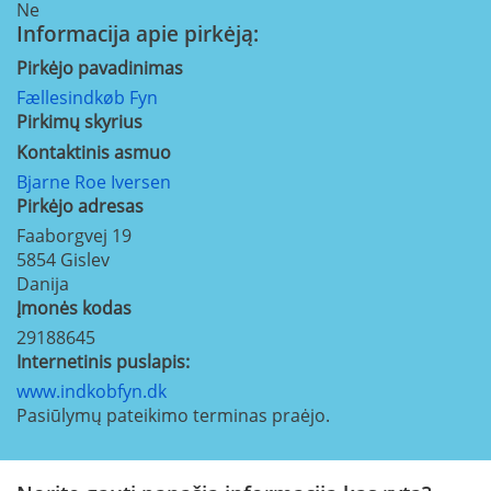
Ne
Informacija apie pirkėją:
Pirkėjo pavadinimas
Fællesindkøb Fyn
Pirkimų skyrius
Kontaktinis asmuo
Bjarne Roe Iversen
Pirkėjo adresas
Faaborgvej 19
5854
Gislev
Danija
Įmonės kodas
29188645
Internetinis puslapis:
www.indkobfyn.dk
Pasiūlymų pateikimo terminas praėjo.