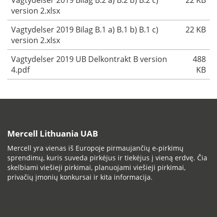
Vagtydelser 2019 Bilag B.2 a) B.2 b) B.2 c)
22 KB
version 2.xlsx
Vagtydelser 2019 Bilag B.1 a) B.1 b) B.1 c)
22 KB
version 2.xlsx
Vagtydelser 2019 UB Delkontrakt B version
488
4.pdf
KB
Mercell Lithuania UAB
Mercell yra vienas iš Europoje pirmaujančių e-pirkimų
sprendimų, kuris suveda pirkėjus ir tiekėjus į vieną erdvę. Čia
skelbiami viešieji pirkimai, planuojami viešieji pirkimai,
privačių įmonių konkursai ir kita informacija.