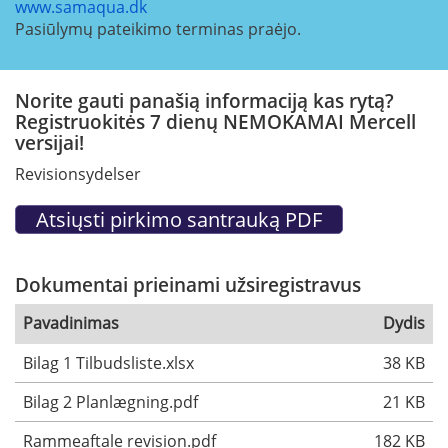
www.samaqua.dk
Pasiūlymų pateikimo terminas praėjo.
Norite gauti panašią informaciją kas rytą?
Registruokitės 7 dienų NEMOKAMAI Mercell
versijai!
Revisionsydelser
Dokumentai prieinami užsiregistravus
Pavadinimas
Dydis
Bilag 1 Tilbudsliste.xlsx
38 KB
Bilag 2 Planlægning.pdf
21 KB
Rammeaftale revision.pdf
182 KB