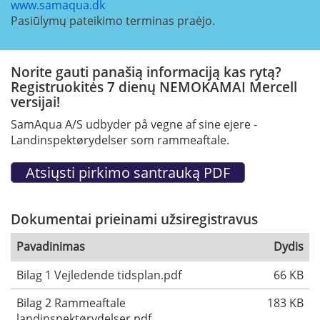
www.samaqua.dk
Pasiūlymų pateikimo terminas praėjo.
Norite gauti panašią informaciją kas rytą?
Registruokitės 7 dienų NEMOKAMAI Mercell
versijai!
SamAqua A/S udbyder på vegne af sine ejere -
Landinspektørydelser som rammeaftale.
Dokumentai prieinami užsiregistravus
Pavadinimas
Dydis
Bilag 1 Vejledende tidsplan.pdf
66 KB
Bilag 2 Rammeaftale
183 KB
landinspektørydelser.pdf