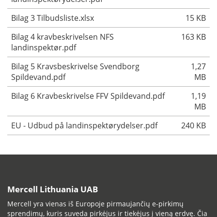
Bilag 3 Tilbudsliste.xlsx
15 KB
Bilag 4 kravbeskrivelsen NFS
163 KB
landinspektør.pdf
Bilag 5 Kravsbeskrivelse Svendborg
1,27
Spildevand.pdf
MB
Bilag 6 Kravbeskrivelse FFV Spildevand.pdf
1,19
MB
EU - Udbud på landinspektørydelser.pdf
240 KB
Mercell Lithuania UAB
Mercell yra vienas iš Europoje pirmaujančių e-pirkimų
sprendimų, kuris suveda pirkėjus ir tiekėjus į vieną erdvę. Čia