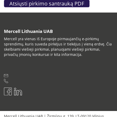
Mercell Lithuania UAB
Mercell yra vienas iš Europoje pirmaujančių e-pirkimų
sprendimų, kuris suveda pirkėjus ir tiekėjus į vieną erdvę. Čia
skelbiami viešieji pirkimai, planuojami viešieji pirkimai,
privačių įmonių konkursai ir kita informacija.
Mercell Lithuania UAB
|
Žirmūnų g. 139
,
LT-09120
Vilnius
,