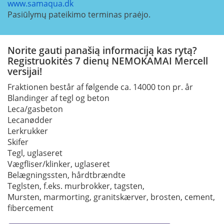
www.samaqua.dk
Pasiūlymų pateikimo terminas praėjo.
Norite gauti panašią informaciją kas rytą?
Registruokitės 7 dienų NEMOKAMAI Mercell
versijai!
Fraktionen består af følgende ca. 14000 ton pr. år
Blandinger af tegl og beton
Leca/gasbeton
Lecanødder
Lerkrukker
Skifer
Tegl, uglaseret
Vægfliser/klinker, uglaseret
Belægningssten, hårdtbrændte
Teglsten, f.eks. murbrokker, tagsten,
Mursten, marmorting, granitskærver, brosten, cement,
fibercement