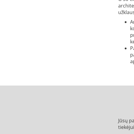
archite
užklau
A
k
p
k
P
p
a
Jūsų p
tiekėju