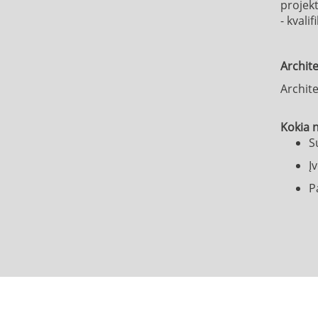
projek
- kvalif
Archite
Archite
Kokia 
S
Įv
P