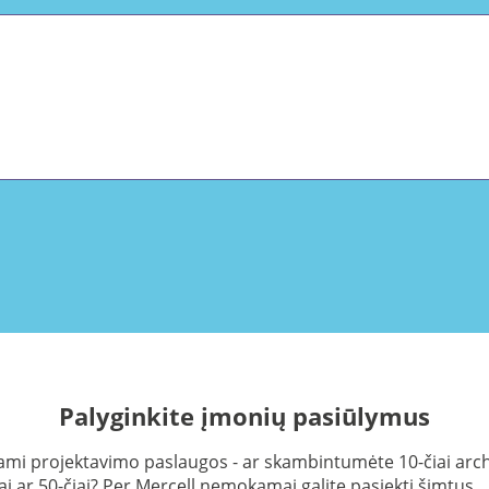
Palyginkite įmonių pasiūlymus
ami projektavimo paslaugos - ar skambintumėte 10-čiai arch
ai ar 50-čiai? Per Mercell nemokamai galite pasiekti šimtus