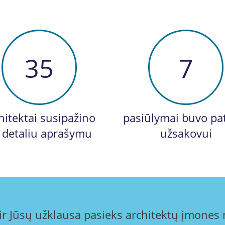
35
7
hitektai susipažino
pasiūlymai buvo pat
 detaliu aprašymu
užsakovui
 ir Jūsų užklausa pasieks architektų įmone