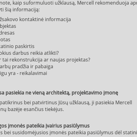
žinote, kaip suformuluoti užklausą, Mercell rekomenduoja a
i šią informaciją:
žsakovo kontaktinė informacija
bjektas
dresas
lotas
tatinio paskirtis
okius darbus reikia atlikti?
r tai rekonstrukcija ar naujas projektas?
arbų pradžia ir pabaiga
eigu yra - reikalavimai
sa pasiekia ne vieną architektą, projektavimo įmonę
tikrinus bei patvirtinus Jūsų užklausą, ji pasiekia Mercell
ų bazėje esančius tiekėjus.
gos įmonės pateikia įvairius pasiūlymus
os bei susidomėjusios įmonės pateikia pasiūlymus dėl statin