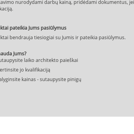
tavimo nurodydami darbų kainą, pridėdami dokumentus, jei 
ikaciją.
ktai pateikia Jums pasiūlymus
ktai bendrauja tiesiogiai su Jumis ir pateikia pasiūlymus.
nauda Jums?
utaupysite laiko architekto paieškai
ertinsite jo kvalifikaciją
alyginsite kainas - sutaupysite pinigų