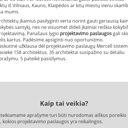
ktų iš Vilniaus, Kauno, Klaipėdos ar kitų miestų vienu skam
sa mums.
rchitekt
ų įkainius pasilyginti verta norint gauti geriausią kain
okybės santykį, nes ne visuomet dideli įkainiai reiškia kokybi
rojektavimą. Panašaus lygio
projektavimo paslaugos
gali ski
elis kartus. Padėsime apsiginti nuo oportunizmo.
askutinė užklausa dėl projektavimo paslaugų Mercell sistem
asiekė 158 architektus. 35 architektai susipažino su detaliu
prašymu. 5 pateikė pasiūlymus.
Kaip tai veikia?
ateikiamame aprašyme turi būti nurodomas aiškus poreikis
i, kokios projektavimo paslaugos yra reikalingos.