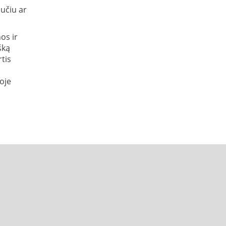
bučiu ar
os ir
šką
rtis
oje