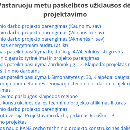
Pastaruoju metu paskelbtos užklausos dė
projektavimo
nio darbo projekto parengimas (Kauno m. sav)
nio darbo projekto parengimas (Vilniaus m. sav)
nio darbo projekto parengimas (Akmenės r. sav)
as energetiniam auditui atlikti
as pateikti pasiūlymą Kęstučio g. 47/4, Vilnius: stogo virš
nio garažo tyrinėjimai ir projekto parengimas
as pateikti pasiūlymą Žardininkų g. 12, Klaipėda: projektas
 šiltinimo darbams
as pateikti pasiūlymą I. Simonaitytės g. 30, Klaipėda: daugi
mojo namo etapinės renovacijos techninio– darbo projekto
gimas
tavimo paslaugos Klaipėdos regione
ų konstrukcinės dalies techninio projekto atlikimas II turas
nio darbo projekto parengimas
nta versija: Projektavimo darbų pirkimas Rokiškio TP
mo projektas
s naujo KAN2 cecho techninio projekto konstrukcinės dali