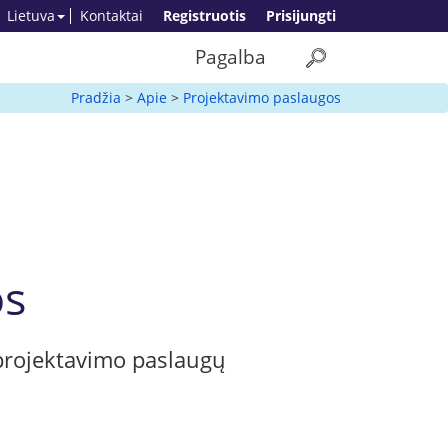
Lietuva
Kontaktai
Registruotis
Prisijungti
Pagalba
Pradžia
>
Apie
>
Projektavimo paslaugos
os
 projektavimo paslaugų