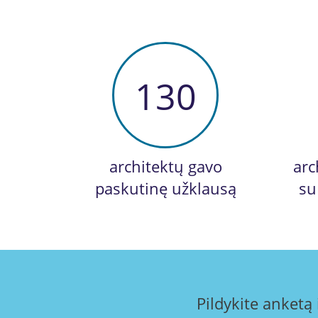
130
architektų gavo
arc
paskutinę užklausą
su
Pildykite anketą