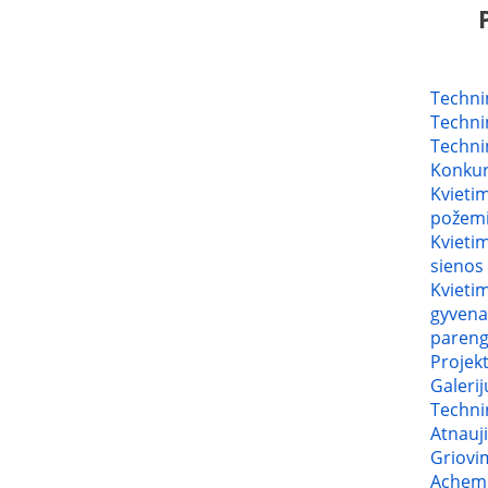
Techni
Techni
Techni
Konkurs
Kvietim
požemi
Kvietim
sienos
Kvietim
gyvena
paren
Projek
Galerij
Techni
Atnauji
Griovi
Achemo