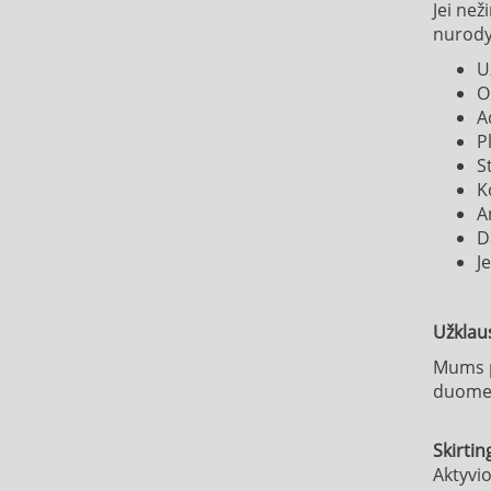
Jei ne
nurodyt
U
O
A
P
S
K
A
D
J
Užklau
Mums pa
duomen
Skirtin
A
ktyvi