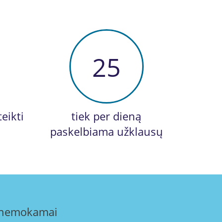
25
eikti
tiek per dieną
paskelbiama užklausų
s nemokamai