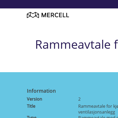
Rammeavtale for
Information
Version
2
Title
Rammeavtale for kjøp 
ventilasjonsanlegg
Type
Rammeavtale med e