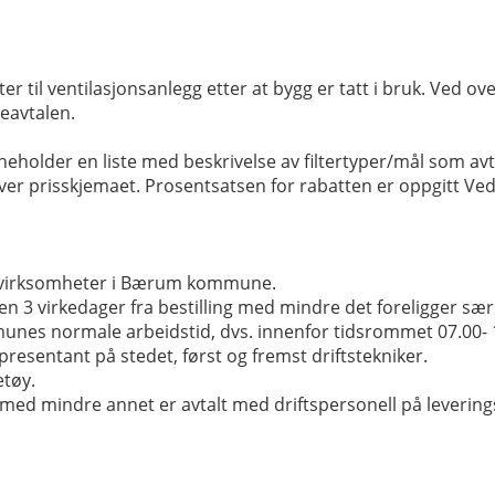
r til ventilasjonsanlegg etter at bygg er tatt i bruk. Ved ove
eavtalen.
eholder en liste med beskrivelse av filtertyper/mål som avt
utover prisskjemaet. Prosentsatsen for rabatten er oppgitt V
lle virksomheter i Bærum kommune.
nen 3 virkedager fra bestilling med mindre det foreligger særs
unes normale arbeidstid, dvs. innenfor tidsrommet 07.00- 
presentant på stedet, først og fremst driftstekniker.
etøy.
 med mindre annet er avtalt med driftspersonell på levering