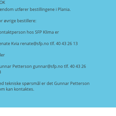
OK
iendom utfører bestillingene i Plania.
r øvrige bestillere:
ontaktperson hos SFP Klima er
enate Kvia
renate@sfp.no
tlf. 40 43 26 13
ler
unnar Petterson
gunnar@sfp.no
tlf. 40 43 26
3
ed tekniske spørsmål er det Gunnar Petterson
om kan kontaktes.