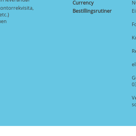
Currency
N
ontorrekvisita,
Bestillingsrutiner
E
tc.)
uen
Fo
K
R
el
G
0
V
s