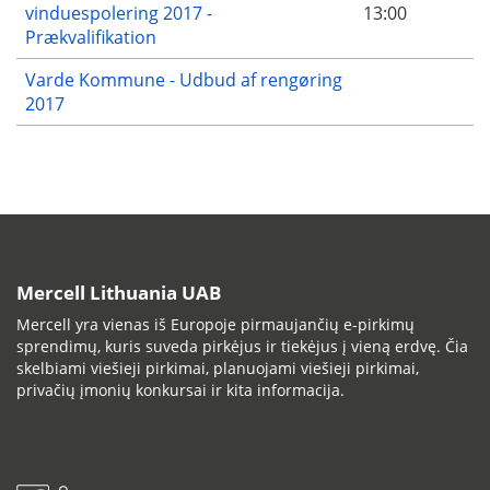
vinduespolering 2017 -
13:00
Prækvalifikation
Varde Kommune - Udbud af rengøring
2017
Mercell Lithuania UAB
Mercell yra vienas iš Europoje pirmaujančių e-pirkimų
sprendimų, kuris suveda pirkėjus ir tiekėjus į vieną erdvę. Čia
skelbiami viešieji pirkimai, planuojami viešieji pirkimai,
privačių įmonių konkursai ir kita informacija.