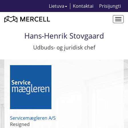
Lietuva
Kontaktai
Prisijungti
Togg
navi
Hans-Henrik Stovgaard
Udbuds- og juridisk chef
Servicemægleren A/S
Resigned