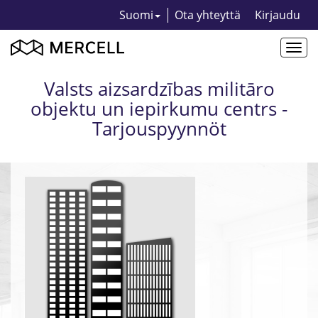
Suomi
Ota yhteyttä
Kirjaudu
Togg
navi
Valsts aizsardzības militāro
objektu un iepirkumu centrs -
Tarjouspyynnöt