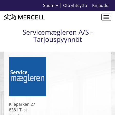
Suomi
Ota yhteyttä
Kirjaudu
Togg
navi
Servicemægleren A/S -
Tarjouspyynnöt
Kileparken 27
8381
Tilst