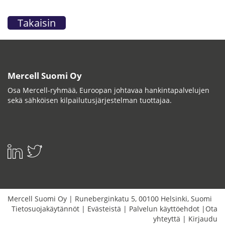
Takaisin
Mercell Suomi Oy
Osa Mercell-ryhmää, Euroopan johtavaa hankintapalvelujen
sekä sähköisen kilpailutusjärjestelman tuottajaa.
Mercell Suomi Oy
|
Runeberginkatu 5
,
00100
Helsinki
,
Suomi
Tietosuojakäytännöt
|
Evästeistä
|
Palvelun käyttöehdot
|
Ota
yhteyttä
|
Kirjaudu