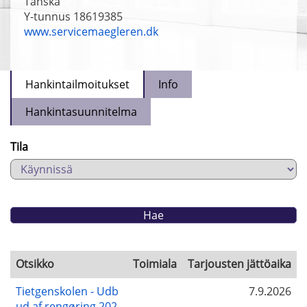
Tanska
Y-tunnus 18619385
www.servicemaegleren.dk
Hankintailmoitukset
Info
Hankintasuunnitelma
Tila
Otsikko
Toimiala
Tarjousten jättöaika
Tietgenskolen - Udb
7.9.2026
ud af rengøring 202