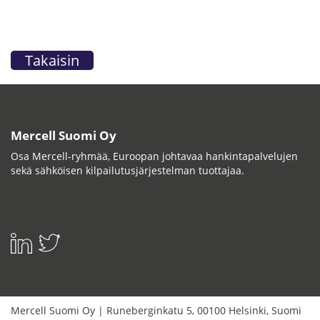
Takaisin
Mercell Suomi Oy
Osa Mercell-ryhmää, Euroopan johtavaa hankintapalvelujen
sekä sähköisen kilpailutusjärjestelman tuottajaa.
Mercell Suomi Oy
|
Runeberginkatu 5
,
00100
Helsinki
,
Suomi