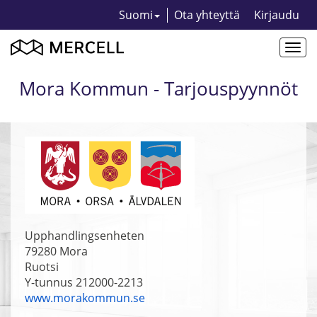
Suomi
Ota yhteyttä
Kirjaudu
Togg
navi
Mora Kommun - Tarjouspyynnöt
Upphandlingsenheten
79280
Mora
Ruotsi
Y-tunnus 212000-2213
www.morakommun.se