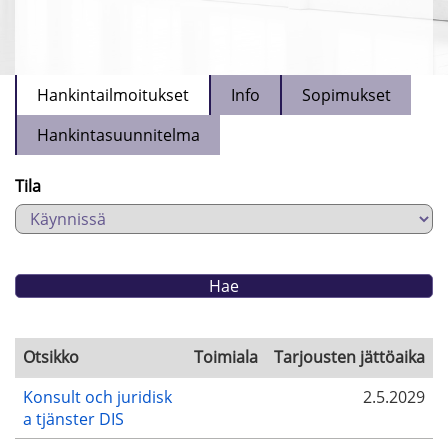
Hankintailmoitukset
Info
Sopimukset
Hankintasuunnitelma
Tila
Otsikko
Toimiala
Tarjousten jättöaika
Konsult och juridisk
2.5.2029
a tjänster DIS