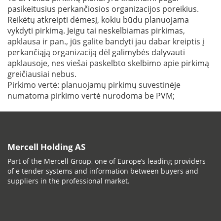
pasikeitusius perkančiosios organizacijos poreikius.
Reikėtų atkreipti dėmesį, kokiu būdu planuojama
vykdyti pirkimą. Jeigu tai neskelbiamas pirkimas,
apklausa ir pan., jūs galite bandyti jau dabar kreiptis į
perkančiąją organizaciją dėl galimybės dalyvauti
apklausoje, nes viešai paskelbto skelbimo apie pirkimą
greičiausiai nebus.
Pirkimo vertė: planuojamų pirkimų suvestinėje
numatoma pirkimo vertė nurodoma be PVM;
Mercell Holding AS
Part of the Mercell Group, one of Europe’s leading providers
of e tender systems and information between buyers and
suppliers in the professional market.