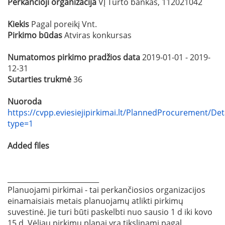
Perkančioji organizacija
VĮ Turto bankas, 112021042
Kiekis
Pagal poreikį Vnt.
Pirkimo būdas
Atviras konkursas
Numatomos pirkimo pradžios data
2019-01-01 - 2019-
12-31
Sutarties trukmė
36
Nuoroda
https://cvpp.eviesiejipirkimai.lt/PlannedProcurement/Det
type=1
Added files
__________________________
Planuojami pirkimai - tai perkančiosios organizacijos
einamaisiais metais planuojamų atlikti pirkimų
suvestinė. Jie turi būti paskelbti nuo sausio 1 d iki kovo
15 d. Vėliau pirkimų planai yra tikslinami pagal