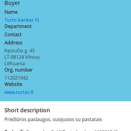
Buyer
Name
Turto bankas VĮ
Department
Contact
Address
Kęstučio g. 45
LT-08124
Vilnius
Lithuania
Org. number
112021042
Website
www.turtas.lt
Short description
Priežiūros paslaugos, susijusios su pastatais