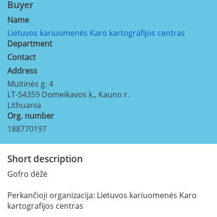
Buyer
Name
Lietuvos kariuomenės Karo kartografijos centras
Department
Contact
Address
Muitinės g. 4
LT-54359
Domeikavos k., Kauno r.
Lithuania
Org. number
188770197
Short description
Gofro dėžė
Perkančioji organizacija: Lietuvos kariuomenės Karo
kartografijos centras