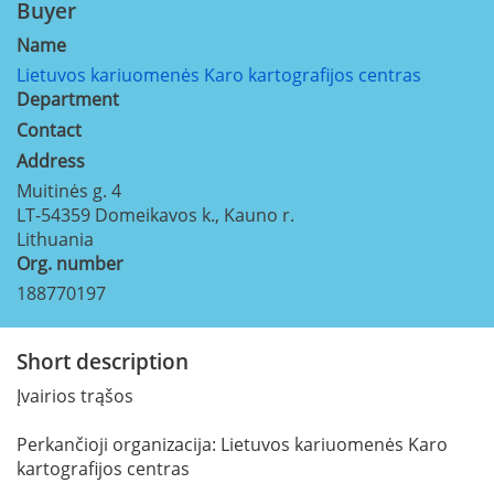
Buyer
Name
Lietuvos kariuomenės Karo kartografijos centras
Department
Contact
Address
Muitinės g. 4
LT-54359
Domeikavos k., Kauno r.
Lithuania
Org. number
188770197
Short description
Įvairios trąšos
Perkančioji organizacija: Lietuvos kariuomenės Karo
kartografijos centras