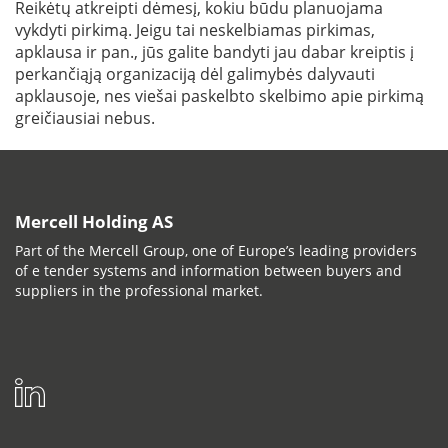
Reikėtų atkreipti dėmesį, kokiu būdu planuojama
vykdyti pirkimą. Jeigu tai neskelbiamas pirkimas,
apklausa ir pan., jūs galite bandyti jau dabar kreiptis į
perkančiąją organizaciją dėl galimybės dalyvauti
apklausoje, nes viešai paskelbto skelbimo apie pirkimą
greičiausiai nebus.
Mercell Holding AS
Part of the Mercell Group, one of Europe’s leading providers
of e tender systems and information between buyers and
suppliers in the professional market.