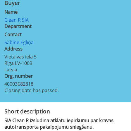
Buyer
Name
Clean R SIA
Department
Contact
Sabīne Egliņa
Address
Vietalvas iela 5
Rīga
LV-1009
Latvia
Org. number
40003682818
Closing date has passed.
Short description
SIA Clean R izsludina atklātu iepirkumu par kravas
autotransporta pakalpojumu sniegšanu.