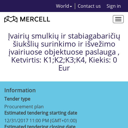
World
Contact us
Sign in
Togg
navi
Įvairių smulkių ir stabiagabaričių
šiukšlių surinkimo ir išvežimo
įvairiuose objektuose paslauga ,
Ketvirtis: K1;K2;K3;K4, Kiekis: 0
Eur
Information
Tender type
Procurement plan
Estimated tendering starting date
12/31/2017 11:00 PM (GMT+01:00)
Estimated tendering closing date