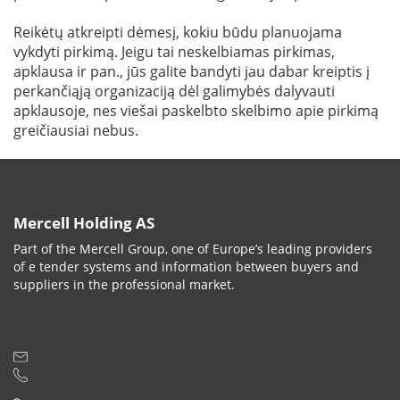
Reikėtų atkreipti dėmesį, kokiu būdu planuojama
vykdyti pirkimą. Jeigu tai neskelbiamas pirkimas,
apklausa ir pan., jūs galite bandyti jau dabar kreiptis į
perkančiąją organizaciją dėl galimybės dalyvauti
apklausoje, nes viešai paskelbto skelbimo apie pirkimą
greičiausiai nebus.
Mercell Holding AS
Part of the Mercell Group, one of Europe’s leading providers
of e tender systems and information between buyers and
suppliers in the professional market.