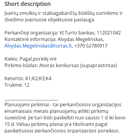
Short description
Įvairių smulkių ir stabiagabaričių šiūkšlių surinkimo ir
išvežimo įvairiuose objektuose paslauga
Perkančioji organizacija: VĮ Turto bankas, 112021042
Kontaktinė informacija: Alvydas Megelinskas,
Alvydas.Megelinskas@turtas.lt
, +370 52780917
Kiekis: Pagal.poreikį vnt
Pirkimo būdas: Atviras konkursas (supaprastintas)
Ketvirtis: K1;K2;K3;K4
Trukmė: 12
__________________________
Planuojami pirkimai - tai perkančiosios organizacijos
einamaisiais metais planuojamų atlikti pirkimų
suvestinė. Jie turi būti paskelbti nuo sausio 1 d iki kovo
15 d. Vėliau pirkimų planai yra tikslinami pagal
pasikeitusius perkančiosios organizacijos poreikius.