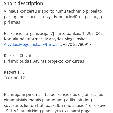
Short description
Vilniaus koncertų ir sporto rūmų techninio projekto
parengimo ir projekto vykdymo priežiūros paslaugų
pirkimas
Perkančioji organizacija: VĮ Turto bankas, 112021042
Kontaktinė informacija: Alvydas Megelinskas,
Alvydas.Megelinskas@turtas.lt
, +370 52780917
Kiekis: 1,00 vnt
Pirkimo būdas: Atviras projekto konkursas
Ketvirtis: K1
Trukmė: 12
__________________________
Planuojami pirkimai - tai perkančiosios organizacijos
einamaisiais metais planuojamų atlikti pirkimų
suvestinė. Jie turi būti paskelbti nuo sausio 1 d iki kovo
15 d. Vėliau pirkimų planai yra tikslinami pagal