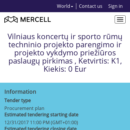
World
Contact us
Sign in
Togg
navi
Vilniaus koncertų ir sporto rūmų
techninio projekto parengimo ir
projekto vykdymo priežiūros
paslaugų pirkimas , Ketvirtis: K1,
Kiekis: 0 Eur
Information
Tender type
Procurement plan
Estimated tendering starting date
12/31/2017 11:00 PM (GMT+01:00)
Estimated tendering closing date