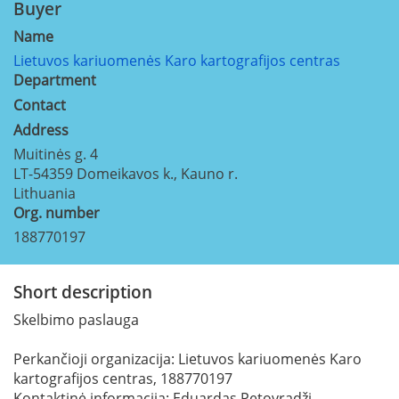
Buyer
Name
Lietuvos kariuomenės Karo kartografijos centras
Department
Contact
Address
Muitinės g. 4
LT-54359
Domeikavos k., Kauno r.
Lithuania
Org. number
188770197
Short description
Skelbimo paslauga
Perkančioji organizacija: Lietuvos kariuomenės Karo
kartografijos centras, 188770197
Kontaktinė informacija: Eduardas Petovradži,