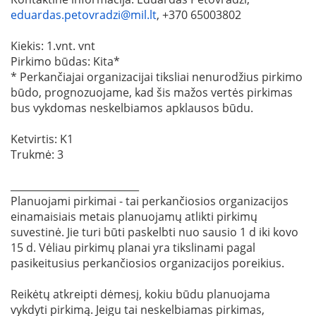
eduardas.petovradzi@mil.lt
, +370 65003802
Kiekis: 1.vnt. vnt
Pirkimo būdas: Kita*
* Perkančiajai organizacijai tiksliai nenurodžius pirkimo
būdo, prognozuojame, kad šis mažos vertės pirkimas
bus vykdomas neskelbiamos apklausos būdu.
Ketvirtis: K1
Trukmė: 3
__________________________
Planuojami pirkimai - tai perkančiosios organizacijos
einamaisiais metais planuojamų atlikti pirkimų
suvestinė. Jie turi būti paskelbti nuo sausio 1 d iki kovo
15 d. Vėliau pirkimų planai yra tikslinami pagal
pasikeitusius perkančiosios organizacijos poreikius.
Reikėtų atkreipti dėmesį, kokiu būdu planuojama
vykdyti pirkimą. Jeigu tai neskelbiamas pirkimas,