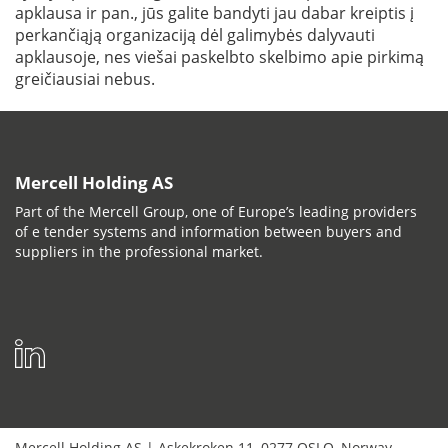
apklausa ir pan., jūs galite bandyti jau dabar kreiptis į
perkančiąją organizaciją dėl galimybės dalyvauti
apklausoje, nes viešai paskelbto skelbimo apie pirkimą
greičiausiai nebus.
Mercell Holding AS
Part of the Mercell Group, one of Europe’s leading providers
of e tender systems and information between buyers and
suppliers in the professional market.
Mercell Holding AS
|
Askekroken 11
,
0277
OSLO
,
Norway