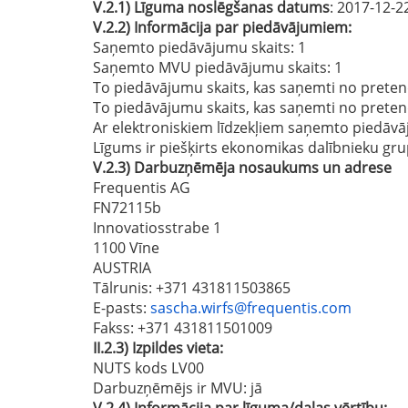
V.2.1)
Līguma noslēgšanas datums
: 2017-12-2
V.2.2)
Informācija par piedāvājumiem:
Saņemto piedāvājumu skaits: 1
Saņemto MVU piedāvājumu skaits
: 1
To piedāvājumu skaits, kas saņemti no preten
To piedāvājumu skaits, kas saņemti no prete
Ar elektroniskiem līdzekļiem saņemto piedāvā
Līgums ir piešķirts ekonomikas dalībnieku gru
V.2.3)
Darbuzņēmēja nosaukums un adrese
Frequentis AG
FN72115b
Innovatiosstrabe 1
1100 Vīne
AUSTRIA
Tālrunis
: +371 431811503865
E-pasts
:
sascha.wirfs@frequentis.com
Fakss
: +371 431811501009
II.2.3)
Izpildes vieta:
NUTS kods LV00
Darbuzņēmējs ir MVU:
jā
V.2.4)
Informācija par līguma/daļas vērtību: