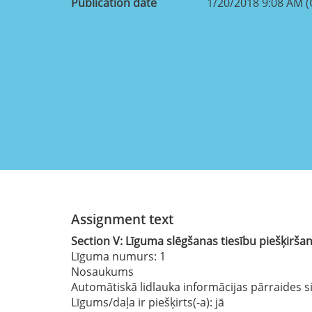
Publication date
1/20/2018 9:08 AM 
Assignment text
Section
V:
Līguma slēgšanas tiesību piešķirša
Līguma numurs
: 1
Nosaukums
Automātiskā lidlauka informācijas pārraides si
Līgums/daļa ir piešķirts(-a):
jā