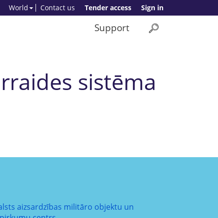
World
Contact us
Tender access
Sign in
Support
ārraides sistēma
alsts aizsardzības militāro objektu un
epirkumu centrs