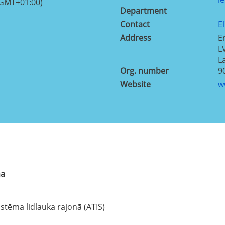
(GMT+01:00)
Department
Contact
E
Address
E
L
L
Org. number
9
Website
w
na
stēma lidlauka rajonā (ATIS)