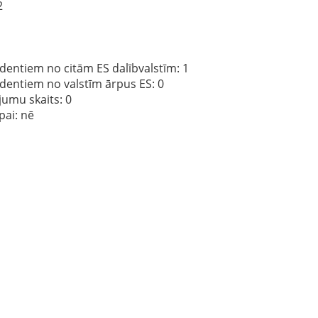
2
dentiem no citām ES dalībvalstīm
: 1
ndentiem no valstīm ārpus ES
: 0
jumu skaits
: 0
pai:
nē