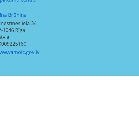
līna Brūniņa
rnestīnes iela 34
V-1046
Rīga
atvia
0009225180
ww.vamoic.gov.lv