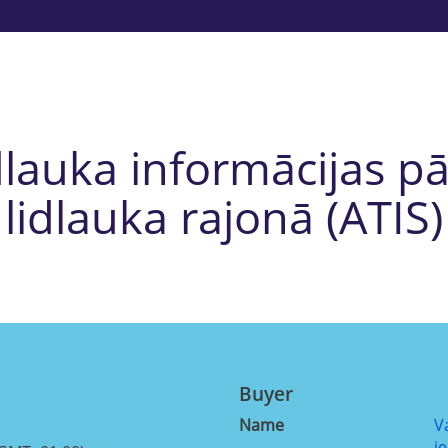
lauka informācijas p
lidlauka rajonā (ATIS)
Buyer
Name
V
i