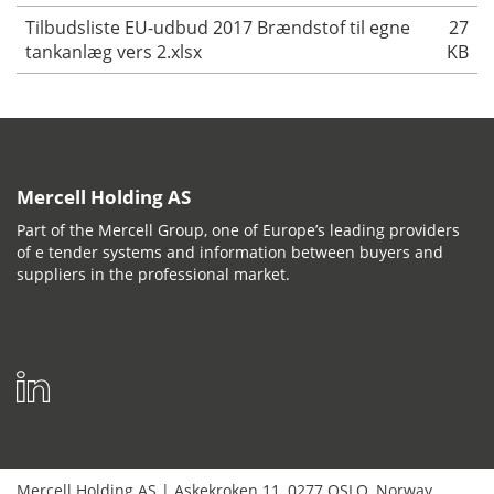
Tilbudsliste EU-udbud 2017 Brændstof til egne
27
tankanlæg vers 2.xlsx
KB
Mercell Holding AS
Part of the Mercell Group, one of Europe’s leading providers
of e tender systems and information between buyers and
suppliers in the professional market.
Mercell Holding AS
|
Askekroken 11
,
0277
OSLO
,
Norway