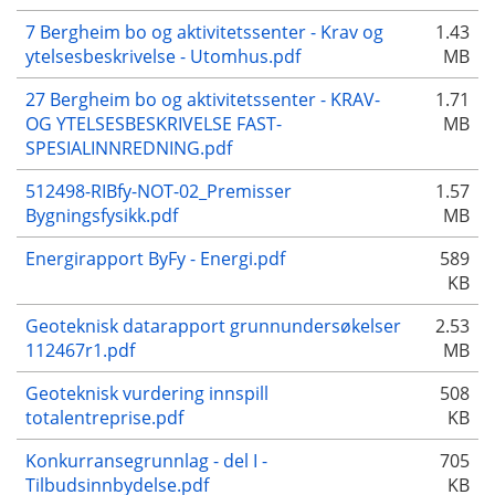
7 Bergheim bo og aktivitetssenter - Krav og
1.43
ytelsesbeskrivelse - Utomhus.pdf
MB
27 Bergheim bo og aktivitetssenter - KRAV-
1.71
OG YTELSESBESKRIVELSE FAST-
MB
SPESIALINNREDNING.pdf
512498-RIBfy-NOT-02_Premisser
1.57
Bygningsfysikk.pdf
MB
Energirapport ByFy - Energi.pdf
589
KB
Geoteknisk datarapport grunnundersøkelser
2.53
112467r1.pdf
MB
Geoteknisk vurdering innspill
508
totalentreprise.pdf
KB
Konkurransegrunnlag - del I -
705
Tilbudsinnbydelse.pdf
KB