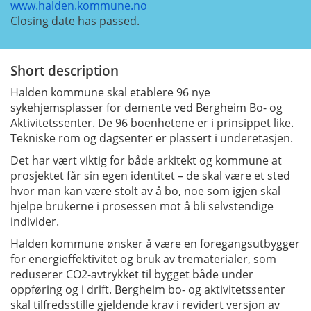
www.halden.kommune.no
Closing date has passed.
Short description
Halden kommune skal etablere 96 nye
sykehjemsplasser for demente ved Bergheim Bo- og
Aktivitetssenter. De 96 boenhetene er i prinsippet like.
Tekniske rom og dagsenter er plassert i underetasjen.
Det har vært viktig for både arkitekt og kommune at
prosjektet får sin egen identitet – de skal være et sted
hvor man kan være stolt av å bo, noe som igjen skal
hjelpe brukerne i prosessen mot å bli selvstendige
individer.
Hal
d
en ko
m
m
un
e
ø
n
sk
e
r
å
v
ære
en foregangsutbygger
for energieffektivitet
o
g
br
u
k
a
v tremat
e
ri
a
l
er, som
reduserer CO2-avtrykket til bygget både under
oppføring og i drift.
Bergheim bo- og aktivitetssenter
s
kal
t
ilfre
d
sstille
g
j
el
d
en
d
e
k
rav
i revidert versjon av