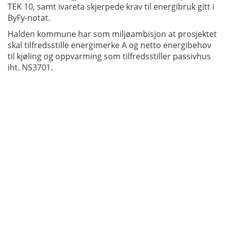
T
EK
1
0
, s
a
m
t
i
v
a
r
e
t
a skjerpede krav til energibruk gitt i
ByFy-notat.
Halden kommune har som miljøambisjon at prosjektet
skal tilfredsstille energimerke A og netto energibehov
til kjøling og oppvarming som tilfredsstiller passivhus
iht. NS3701.