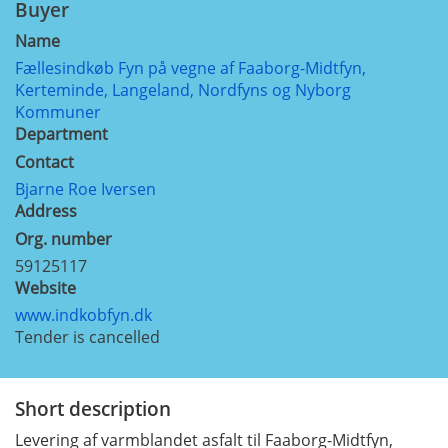
Buyer
Name
Fællesindkøb Fyn på vegne af Faaborg-Midtfyn,
Kerteminde, Langeland, Nordfyns og Nyborg
Kommuner
Department
Contact
Bjarne Roe Iversen
Address
Org. number
59125117
Website
www.indkobfyn.dk
Tender is cancelled
Short description
Levering af varmblandet asfalt til Faaborg-Midtfyn,