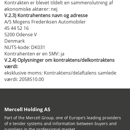
Kontrakten er blevet tildelt en sammenslutning af
økonomiske aktører:
nej
V.2.3)
Kontrahentens navn og adresse
A/S Mogens Frederiksen Automobiler
45 44 52 16
5200 Odense V
Denmark
NUTS-kode
: DK031
Kontrahenten er en SMV:
ja
V.2.4)
Oplysninger om kontraktens/delkontraktens
værdi:
eksklusive moms:
Kontraktens/delaftalens samlede
værdi: 2058510.00
Mercell Holding AS
Part of the Mercell Group, one of Europe’s leading providers
of e tender systems and information between buyers and
suppliers in the professional market.