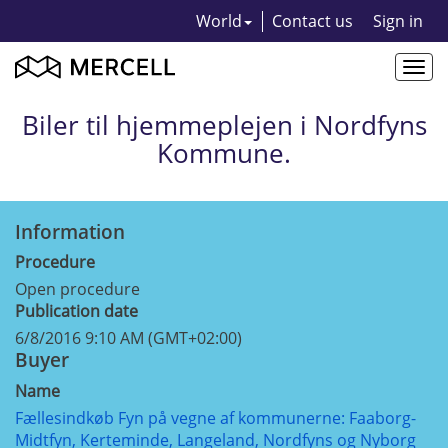
World
Contact us
Sign in
Togg
navi
Biler til hjemmeplejen i Nordfyns
Kommune.
Information
Procedure
Open procedure
Publication date
6/8/2016 9:10 AM (GMT+02:00)
Buyer
Name
Fællesindkøb Fyn på vegne af kommunerne: Faaborg-
Midtfyn, Kerteminde, Langeland, Nordfyns og Nyborg