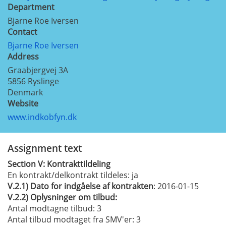
Department
Bjarne Roe Iversen
Contact
Bjarne Roe Iversen
Address
Graabjergvej 3A
5856
Ryslinge
Denmark
Website
www.indkobfyn.dk
Assignment text
Section
V:
Kontrakttildeling
En kontrakt/delkontrakt tildeles:
ja
V.2.1)
Dato for indgåelse af kontrakten
: 2016-01-15
V.2.2)
Oplysninger om tilbud:
Antal modtagne tilbud: 3
Antal tilbud modtaget fra SMV'er
: 3