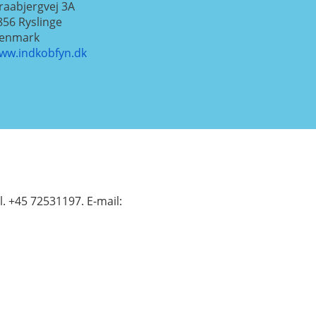
raabjergvej 3A
856
Ryslinge
enmark
ww.indkobfyn.dk
. +45 72531197. E-mail: