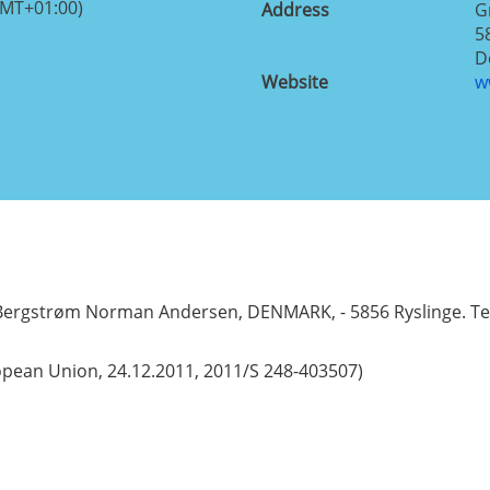
GMT+01:00)
Address
G
5
D
Website
w
e Bergstrøm Norman Andersen, DENMARK, - 5856 Ryslinge. Tel
ropean Union, 24.12.2011, 2011/S 248-403507)