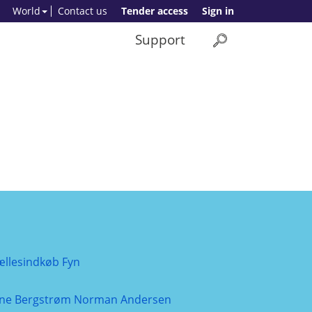
World
Contact us
Tender access
Sign in
Support
ællesindkøb Fyn
ine Bergstrøm Norman Andersen