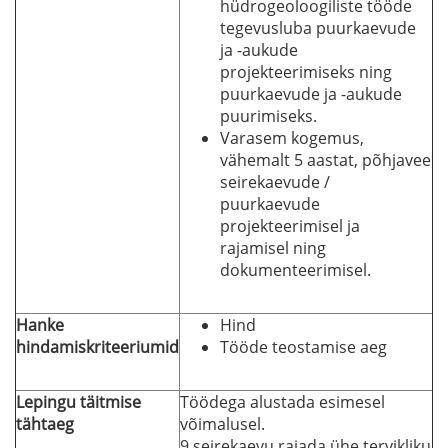
hüdrogeoloogiliste tööde
tegevusluba puurkaevude
ja -aukude
projekteerimiseks ning
puurkaevude ja -aukude
puurimiseks.
Varasem kogemus,
vähemalt 5 aastat, põhjavee
seirekaevude /
puurkaevude
projekteerimisel ja
rajamisel ning
dokumenteerimisel.
Hanke
Hind
hindamiskriteeriumid
Tööde teostamise aeg
Lepingu täitmise
Töödega alustada esimesel
tähtaeg
võimalusel.
9 seirekaevu rajada ühe tervikliku