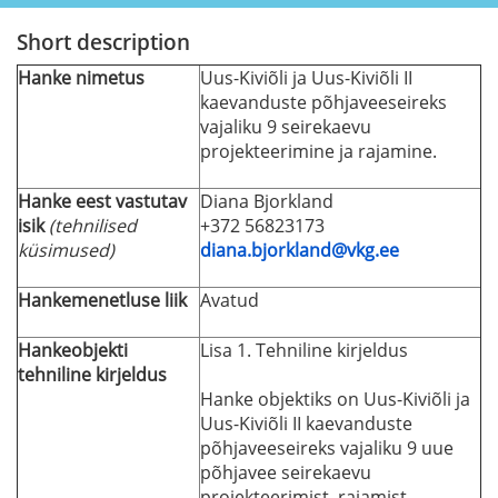
Short description
Hanke nimetus
Uus-Kiviõli ja Uus-Kiviõli II
kaevanduste põhjaveeseireks
vajaliku 9 seirekaevu
projekteerimine ja rajamine.
Hanke eest vastutav
Diana Bjorkland
isik
(tehnilised
+372 56823173
küsimused)
diana.bjorkland@vkg.ee
Hankemenetluse liik
Avatud
Hankeobjekti
Lisa 1. Tehniline kirjeldus
tehniline kirjeldus
Hanke objektiks on Uus-Kiviõli ja
Uus-Kiviõli II kaevanduste
põhjaveeseireks vajaliku 9 uue
põhjavee seirekaevu
projekteerimist, rajamist,