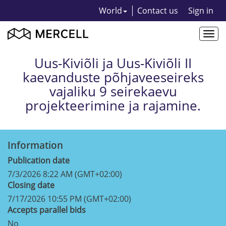
World
Contact us
Sign in
Togg
navi
Uus-Kiviõli ja Uus-Kiviõli II
kaevanduste põhjaveeseireks
vajaliku 9 seirekaevu
projekteerimine ja rajamine.
Information
Publication date
7/3/2026 8:22 AM (GMT+02:00)
Closing date
7/17/2026 10:55 PM (GMT+02:00)
Accepts parallel bids
No