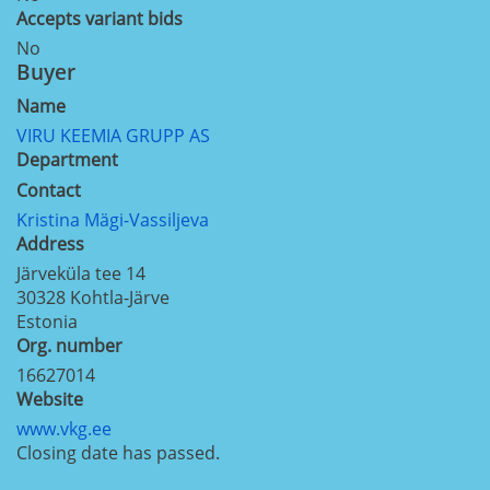
Accepts variant bids
No
Buyer
Name
VIRU KEEMIA GRUPP AS
Department
Contact
Kristina Mägi-Vassiljeva
Address
Järveküla tee 14
30328
Kohtla-Järve
Estonia
Org. number
16627014
Website
www.vkg.ee
Closing date has passed.