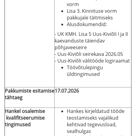
vorm
Lisa 3. Kinnituse vorm
pakkujale täitmiseks
Alusdokumendid:
- UK KMH. Lisa 5 Uus-Kiviõli I ja II
kaevanduste täiendav
põhjaveeseire
- Uus-Kiviõli seirekava 2026.05
- Uus-Kiviõli välitööde logiraamat
Töövõtulepingu
üldtingimused
Pakkumiste esitamise
17.07.2026
tähtaeg
Hankel osalemise
Hankes kirjeldatud tööde
kvalifitseerumise
teostamiseks vajalikud
tingimused
kehtivad tegevusload,
sealhulgas