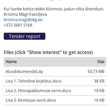
Kui hanke kohta tekkis küsimusi, palun võta ühendust:
Kristina Mägi-Vassiljeva
kristina.magi@vkg.ee
+372 5681 5168
Files (click "Show interest" to get access)
Name
Size
Alusdokumendid.zip
50.73 MB
Lisa 1. Tehniline kirjeldus.docx
38 KB
Lisa 2. Hinnapakkumuse vorm.docx
18 KB
Lisa 3. Kinnituse vorm.docx
16 KB