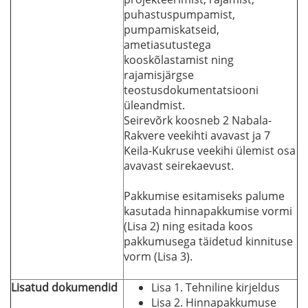
puhastuspumpamist,
pumpamiskatseid,
ametiasutustega
kooskõlastamist ning
rajamisjärgse
teostusdokumentatsiooni
üleandmist.
Seirevõrk koosneb 2 Nabala-
Rakvere veekihti avavast ja 7
Keila-Kukruse veekihi ülemist osa
avavast seirekaevust.
Pakkumise esitamiseks palume
kasutada hinnapakkumise vormi
(Lisa 2) ning esitada koos
pakkumusega täidetud kinnituse
vorm (Lisa 3).
Lisatud dokumendid
Lisa 1. Tehniline kirjeldus
Lisa 2. Hinnapakkumuse