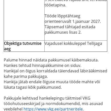
tööetapina.
Tööde lõpptähtaeg
orienteeruvalt 1.jaanuar 2027.
Täpsemad tähtajad esitada
pakkumuses lisas 2.
Objektiga tutvumise
Vajadusel kokkuleppel Tellijaga
aeg
Palume hinnad näidata pakkumusel käibemaksuta.
Hankes tehtud hinnapakkumine on siduv.
Hankijal on õigus korraldada täiendavad läbirääkimised
kahe parima pakkujaga.
Hankija jätab endale õiguse muuta tööde mahte või
lükata tagasi kõik pakkumused.
Pakkujale kehtivad hankelepingu täitmisel VKG
tööohutuseeskirjad ja normdokumendid, mis asuvad
veebilehel
https://www.vkg.ee/partneritele.