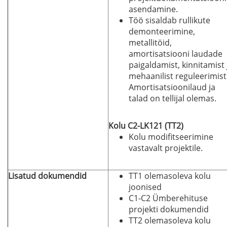
asendamine.
Töö sisaldab rullikute
demonteerimine,
metallitöid,
amortisatsiooni laudade
paigaldamist, kinnitamist 
mehaanilist reguleerimist
Amortisatsioonilaud ja
talad on tellijal olemas.
Kolu C2-LK121 (TT2)
Kolu modifitseerimine
vastavalt projektile.
Lisatud dokumendid
TT1 olemasoleva kolu
joonised
C1-C2 Ümberehituse
projekti dokumendid
TT2 olemasoleva kolu