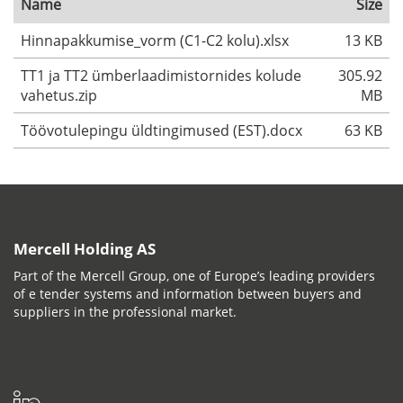
Name
Size
Hinnapakkumise_vorm (C1-C2 kolu).xlsx
13 KB
TT1 ja TT2 ümberlaadimistornides kolude
305.92
vahetus.zip
MB
Töövotulepingu üldtingimused (EST).docx
63 KB
Mercell Holding AS
Part of the Mercell Group, one of Europe’s leading providers
of e tender systems and information between buyers and
suppliers in the professional market.