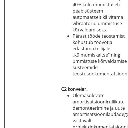
40% kolu ummistusel)
peab süsteem
automaatselt käivitama
vibraatorid ummistuse
kõrvaldamiseks.
Pärast tööde teostamist
kohustub töövõtja
edastama tellijale
„külmumiskaitse” ning
ummistuse kõrvaldamise
süsteemide
teostusdokumentatsiooni
C2 konveier.
Olemasolevate
amortisatsioonirullikute
demonteerimine ja uute
amortisatsioonilaudadeg
vastavalt
projektdokumentatsiooni