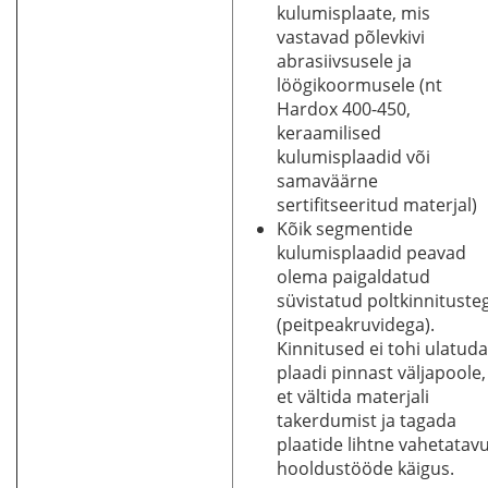
kulumisplaate, mis
vastavad põlevkivi
abrasiivsusele ja
löögikoormusele (nt
Hardox 400-450,
keraamilised
kulumisplaadid või
samaväärne
sertifitseeritud materjal)
Kõik segmentide
kulumisplaadid peavad
olema paigaldatud
süvistatud poltkinnituste
(peitpeakruvidega).
Kinnitused ei tohi ulatuda
plaadi pinnast väljapoole,
et vältida materjali
takerdumist ja tagada
plaatide lihtne vahetatav
hooldustööde käigus.