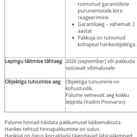
toimunud garantiiliste
purunemistele kiire
reageerimine.
Garantiiaeg – vähemalt 2
aastat
Pakkuja on tutvunud
kohapeal hankeobjektiga.
Lepingu täitmise tähtaeg
2026 (september) või pakkuda
vastavalt võimalusele
Objektiga tutvumise aeg
Objektiga tutvumine on
kohustuslik.
Palume eelnevalt aeg kokku
leppida (Vadim Pivovarov)
Palume hinnad näidata pakkumusel käibemaksuta.
Hankes tehtud hinnapakkumine on siduv.
Hankijal on õigus korraldada täiendavad läbirääkimised