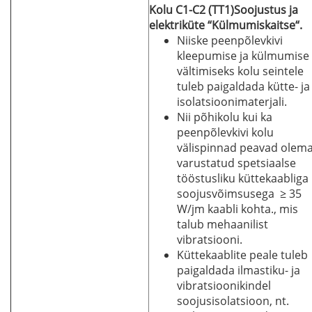
Kolu C1-C2 (TT1)
Soojustus ja
elektriküte
“
Külmumiskaitse“.
Niiske peenpõlevkivi
kleepumise ja külmumise
vältimiseks kolu seintele
tuleb paigaldada kütte- ja
isolatsioonimaterjali.
Nii põhikolu kui ka
peenpõlevkivi kolu
välispinnad peavad olem
varustatud spetsiaalse
tööstusliku küttekaabliga
soojusvõimsusega ≥ 35
W/jm kaabli kohta., mis
talub mehaanilist
vibratsiooni.
Küttekaablite peale tuleb
paigaldada ilmastiku- ja
vibratsioonikindel
soojusisolatsioon, nt.