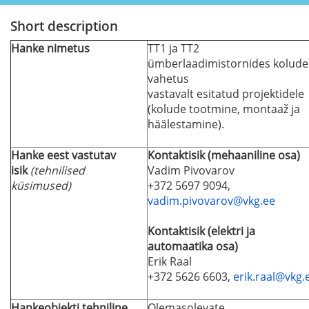
Short description
Hanke nimetus
TT1 ja TT2
ümberlaadimistornides kolude
vahetus
vastavalt esitatud projektidele
(kolude tootmine, montaaž ja
häälestamine).
Hanke eest vastutav
Kontaktisik (mehaaniline osa)
isik
(tehnilised
Vadim Pivovarov
küsimused)
+372 5697 9094,
vadim.pivovarov@vkg.ee
Kontaktisik (elektri ja
automaatika osa)
Erik Raal
+372 5626 6603,
erik.raal@vkg.
Hankeobjekti tehniline
Olemasolevate