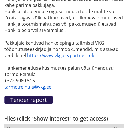
kahe parima pakkujaga.
Hankija jätab endale õiguse muuta tööde mahte või
lükata tagasi kõik pakkumused, kui ilmnevad muutused
Hankija tootmismahtudes või pakkumused ületavad
Hankija eelarvelisi võimalusi.
Pakkujale kehtivad hankelepingu täitmisel VKG
tööohutuseeskirjad ja normdokumendid, mis asuvad
veebilehel
https://www.vkg.ee/partneritele.
Hankemenetluse küsimustes palun võta ühendust:
Tarmo Reinula
+372 5060 516
tarmo.reinula@vkg.ee
Files (click "Show interest" to get access)