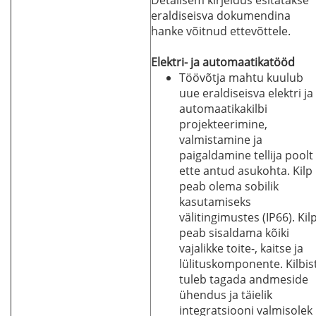
eraldiseisva dokumendina
hanke võitnud ettevõttele.
Elektri- ja automaatikatööd
Töövõtja mahtu kuulub
uue eraldiseisva elektri ja
automaatikakilbi
projekteerimine,
valmistamine ja
paigaldamine tellija poolt
ette antud asukohta. Kilp
peab olema sobilik
kasutamiseks
välitingimustes (IP66). Kil
peab sisaldama kõiki
vajalikke toite-, kaitse ja
lülituskomponente. Kilbis
tuleb tagada andmeside
ühendus ja täielik
integratsiooni valmisolek