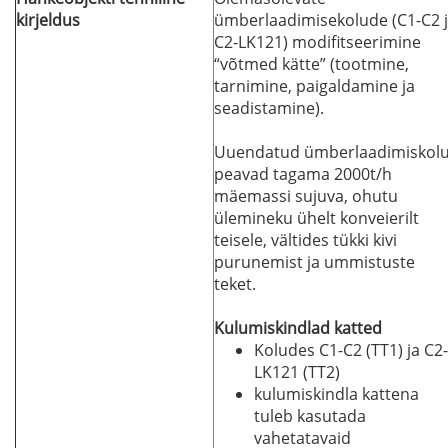
kirjeldus
ümberlaadimisekolude (C1-C2 
C2-LK121) modifitseerimine
“võtmed kätte” (tootmine,
tarnimine, paigaldamine ja
seadistamine).
Uuendatud ümberlaadimiskol
peavad tagama 2000t/h
mäemassi sujuva, ohutu
ülemineku ühelt konveierilt
teisele, vältides tükki kivi
purunemist ja ummistuste
teket.
Kulumiskindlad katted
Koludes C1-C2 (TT1) ja C2-
LK121 (TT2)
kulumiskindla kattena
tuleb kasutada
vahetatavaid