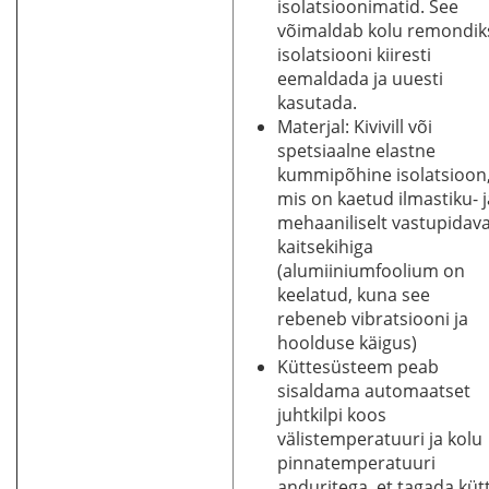
isolatsioonimatid. See
võimaldab kolu remondik
isolatsiooni kiiresti
eemaldada ja uuesti
kasutada.
Materjal: Kivivill või
spetsiaalne elastne
kummipõhine isolatsioon
mis on kaetud ilmastiku- j
mehaaniliselt vastupidav
kaitsekihiga
(alumiiniumfoolium on
keelatud, kuna see
rebeneb vibratsiooni ja
hoolduse käigus)
Küttesüsteem peab
sisaldama automaatset
juhtkilpi koos
välistemperatuuri ja kolu
pinnatemperatuuri
anduritega, et tagada küt