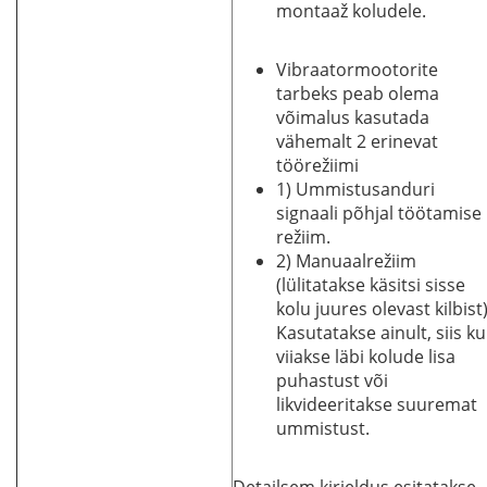
montaaž koludele.
Vibraatormootorite
tarbeks peab olema
võimalus kasutada
vähemalt 2 erinevat
töörežiimi
1) Ummistusanduri
signaali põhjal töötamise
režiim.
2) Manuaalrežiim
(lülitatakse käsitsi sisse
kolu juures olevast kilbist)
Kasutatakse ainult, siis ku
viiakse läbi kolude lisa
puhastust või
likvideeritakse suuremat
ummistust.
Detailsem kirjeldus esitatakse