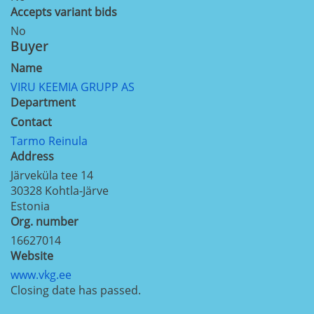
Accepts variant bids
No
Buyer
Name
VIRU KEEMIA GRUPP AS
Department
Contact
Tarmo Reinula
Address
Järveküla tee 14
30328
Kohtla-Järve
Estonia
Org. number
16627014
Website
www.vkg.ee
Closing date has passed.