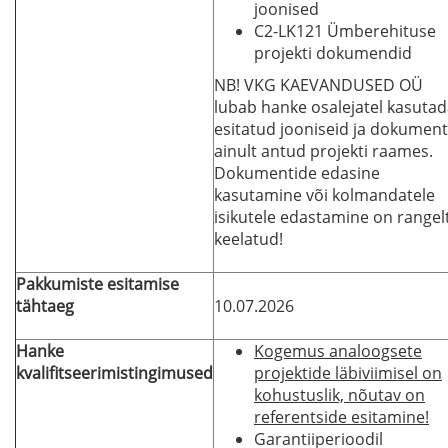
joonised
C2-LK121 Ümberehituse
projekti dokumendid
NB! VKG KAEVANDUSED OÜ
lubab hanke osalejatel kasuta
esitatud jooniseid ja dokumen
ainult antud projekti raames.
Dokumentide edasine
kasutamine või kolmandatele
isikutele edastamine on rangel
keelatud!
Pakkumiste esitamise
tähtaeg
10.07.2026
Hanke
Kogemus analoogsete
kvalifitseerimistingimused
projektide läbiviimisel on
kohustuslik, nõutav on
referentside esitamine!
Garantiiperioodil