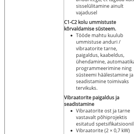
sisselülitamine ainult
vajadusel
C1-C2 kolu ummistuste
kõrvaldamise süsteem.
Tööde mahtu kuulub
ummistuse anduri /
vibraatorite tarne,
paigaldus, kaabeldus,
ühendamine, automaatik
programmeerimine ning
süsteemi häälestamine ja
seadistamine toimivaks
tervikuks.
Vibraatorite paigaldus ja
seadistamine
Vibraatorite ost ja tarne
vastavalt põhiprojektis
esitatud spetsifikatsioonil
Vibraatorite (2 × 0,7 kW)