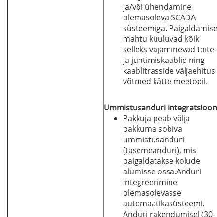
ja/või ühendamine
olemasoleva SCADA
süsteemiga. Paigaldamis
mahtu kuuluvad kõik
selleks vajaminevad toite-
ja juhtimiskaablid ning
kaablitrasside väljaehitus
võtmed kätte meetodil.
Ummistusanduri integratsioon
Pakkuja peab välja
pakkuma sobiva
ummistusanduri
(tasemeanduri), mis
paigaldatakse kolude
alumisse ossa.Anduri
integreerimine
olemasolevasse
automaatikasüsteemi.
Anduri rakendumisel (30-