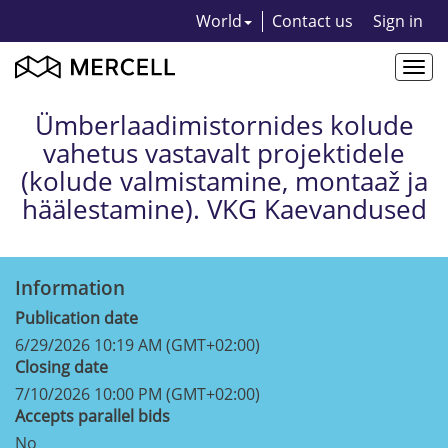
World
Contact us
Sign in
Togg
navi
Ümberlaadimistornides kolude
vahetus vastavalt projektidele
(kolude valmistamine, montaaž ja
häälestamine). VKG Kaevandused
Information
Publication date
6/29/2026 10:19 AM (GMT+02:00)
Closing date
7/10/2026 10:00 PM (GMT+02:00)
Accepts parallel bids
No