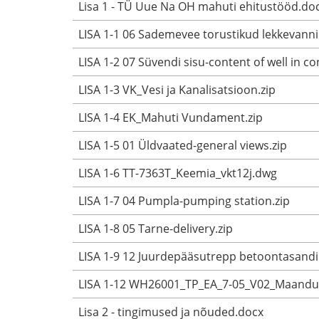
Lisa 1 - TÜ Uue Na OH mahuti ehitustööd.do
LISA 1-1 06 Sademevee torustikud lekkevanni
LISA 1-2 07 Süvendi sisu-content of well in co
LISA 1-3 VK_Vesi ja Kanalisatsioon.zip
LISA 1-4 EK_Mahuti Vundament.zip
LISA 1-5 01 Üldvaated-general views.zip
LISA 1-6 TT-7363T_Keemia_vkt12j.dwg
LISA 1-7 04 Pumpla-pumping station.zip
LISA 1-8 05 Tarne-delivery.zip
LISA 1-9 12 Juurdepääsutrepp betoontasandile
LISA 1-12 WH26001_TP_EA_7-05_V02_Maandus
Lisa 2 - tingimused ja nõuded.docx