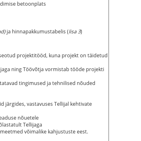
dimise betoonplats
ad
)
ja hinnapakkumustabelis (
lisa
3
)
seotud projektitööd, kuna projekt on täidetud
jaga ning Töövõtja vormistab tööde projekti
sitatavad tingimused ja tehnilised nõuded
järgides, vastavuses Tellijal kehtivate
eseaduse nõuetele
õlastatult Tellijaga
emeetmed võimalike kahjustuste eest.