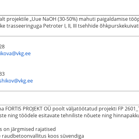
alt projektile „Uue NaOH (30-50%) mahuti paigaldamise tööpr
e trasseeringuga Petroter I, II, III tsehhide õhkpurskekuiva
28
vikova@vkg.ee
33
rshikov@vkg.ee
a FORTIS PROJEKT OÜ poolt väljatöötatud projekti FP 2601_TP
ste ning töödele esitavate tehniliste nõuete ning hinnapa
 on järgmised rajatised
e raudbetoonvallitus koos süvendiga