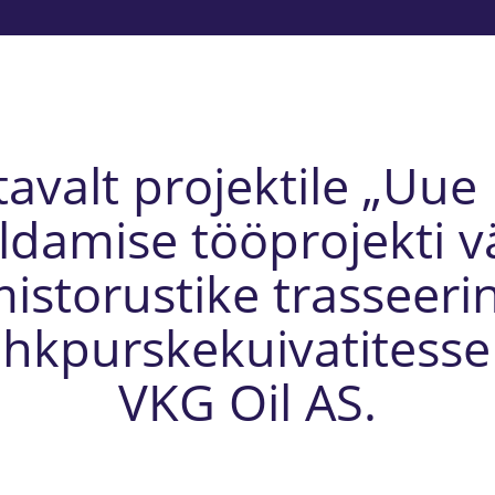
tavalt projektile „Uu
ldamise tööprojekti v
istorustike trasseeri
e õhkpurskekuivatitess
VKG Oil AS.