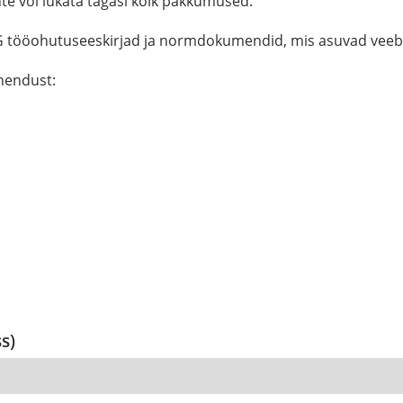
e või lükata tagasi kõik pakkumused.
KG tööohutuseeskirjad ja normdokumendid, mis asuvad veeb
ühendust:
ss)