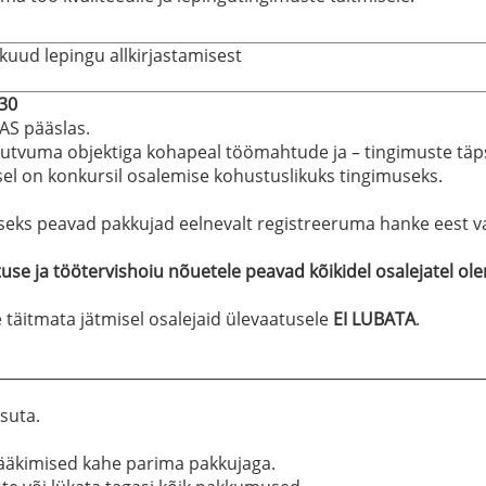
 kuud lepingu allkirjastamisest
.30
S pääslas.
utvuma objektiga kohapeal töömahtude ja – tingimuste täps
sel on konkursil osalemise kohustuslikuks tingimuseks.
seks peavad pakkujad eelnevalt registreeruma hanke eest vas
se ja töötervishoiu nõuetele peavad kõikidel osalejatel olema
täitmata jätmisel osalejaid ülevaatusele
EI LUBATA
.
suta.
rääkimised kahe parima pakkujaga.