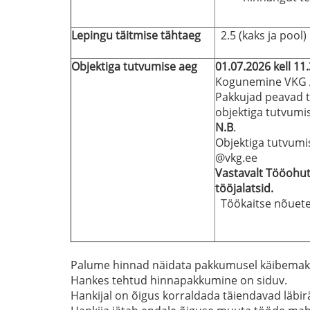
Lepingu täitmise tähtaeg
2.5 (kaks ja pool)
Objektiga tutvumise aeg
01.07.2026 kell 11
Kogunemine VKG A
Pakkujad peavad t
objektiga tutvumi
N.B
.
Objektiga tutvumi
@vkg.ee
Vastavalt Tööohutu
tööjalatsid.
Töökaitse nõuete 
Palume hinnad näidata pakkumusel käibemak
Hankes tehtud hinnapakkumine on siduv.
Hankijal on õigus korraldada täiendavad läbi