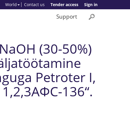
World
Contact us
Tender access
Sign in
Support
e NaOH (30-50%)
äljatöötamine
nguga Petroter I,
e 1,2,3АФС-136“.