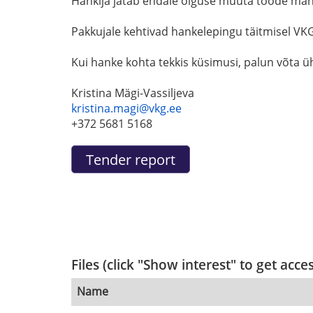
Hankija jätab endale õiguse muuta tööde maht
Pakkujale kehtivad hankelepingu täitmisel V
Kui hanke kohta tekkis küsimusi, palun võta 
Kristina Mägi-Vassiljeva
kristina.magi@vkg.ee
+372 5681 5168
Files (click "Show interest" to get acce
Name