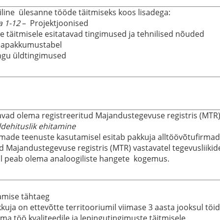
line ülesanne tööde täitmiseks koos lisadega:
a
1-12
– Projektjoonised
 täitmisele esitatavad tingimused ja tehnilised nõuded
apakkumustabel
ngu üldtingimused
vad olema registreeritud Majandustegevuse registris (MTR) j
ldehituslik ehitamine
rmade teenuste kasutamisel esitab pakkuja alltöövõtufirma
d Majandustegevuse registris (MTR) vastavatel tegevusliikide
al peab olema analoogiliste hangete kogemus.
amise tähtaeg
kkuja on ettevõtte territooriumil viimase 3 aasta jooksul töi
ma töö kvaliteedile ja lepingutingimuste täitmisele.