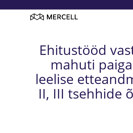
Ehitustööd vas
mahuti paiga
leelise etteandm
II, III tsehhid