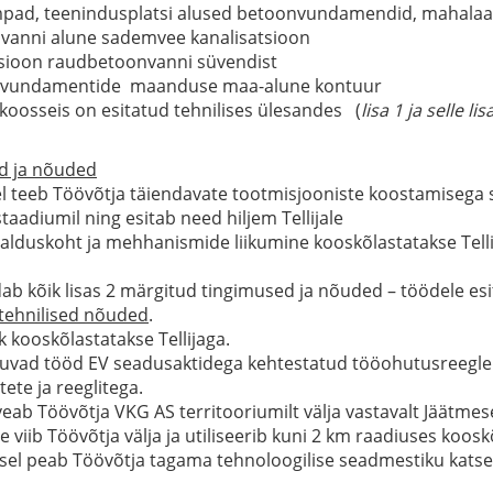
pad, teenindusplatsi alused betoonvundamendid, mahalaa
anni alune sademvee kanalisatsioon
atsioon raudbetoonvanni süvendist
a vundamentide maanduse maa-alune kontuur
koosseis on esitatud tehnilises ülesandes (
lisa
1
ja selle lis
d ja nõuded
el teeb Töövõtja täiendavate tootmisjooniste koostamisega 
staadiumil ning esitab need hiljem Tellijale
lduskoht ja mehhanismide liikumine kooskõlastatakse Telli
dab kõik lisas 2 märgitud tingimused ja nõuded – töödele e
tehnilised nõuded
.
k kooskõlastatakse Tellijaga.
muvad tööd EV seadusaktidega kehtestatud tööohutusreegleid 
tete ja reeglitega.
veab Töövõtja VKG AS territooriumilt välja vastavalt Jäätm
e viib Töövõtja välja ja utiliseerib kuni 2 km raadiuses koosk
sel peab Töövõtja tagama tehnoloogilise seadmestiku kats