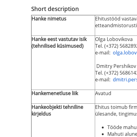
Short description
Hanke nimetus
Ehitustööd vastav
etteandmistorustik
Hanke eest vastutav isik
Olga Lobovikova
(tehnilised küsimused)
Tel. (+372) 568289
e-mail:
olga.lobo
Dmitry Pershikov
Tel. (+372) 568614
e-mail:
dmitri.pe
Hankemenetluse liik
Avatud
Hankeobjekti tehniline
Ehitus toimub firm
kirjeldus
ülesande, tingimu
Tööde mahus
Mahuti alun