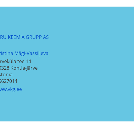
IRU KEEMIA GRUPP AS
ristina Mägi-Vassiljeva
ärveküla tee 14
0328
Kohtla-Järve
stonia
6627014
ww.vkg.ee