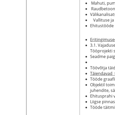
Mahuti, pum
Raudbetoonv
Välikanalis
Vallituse j
Ehitustööde 
Eritingimuse
3.1. Vajadus
Tööprojekti 
Seadme paiga
Töövõtja täi
Täiendavad 
Tööde graafi
Objektil toi
juhendite, sä
Ehitusprahi 
Liigse pinnas
Tööde täitmi