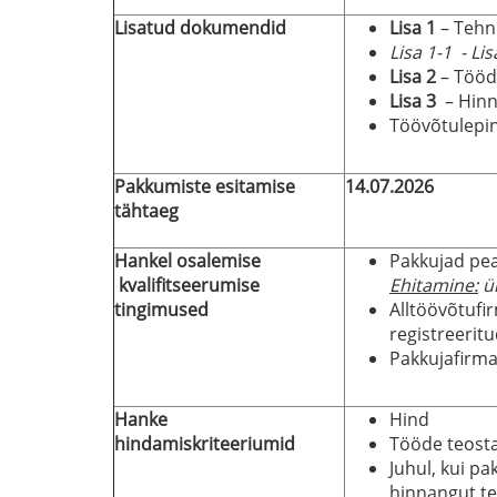
Lisatud dokumendid
Lisa
1
– Tehni
Lisa
1-1 -
Lis
Lisa
2
– Tööde
Lisa
3
– Hinn
Töövõtulepi
Pakkumiste esitamise
14.07.2026
tähtaeg
Hankel osalemise
Pakkujad pea
kvalifitseerumise
Ehitamine
:
ü
tingimused
Alltöövõtufi
registreeritu
Pakkujafirm
Hanke
Hind
hindamiskriteeriumid
Tööde teost
Juhul, kui pa
hinnangut te