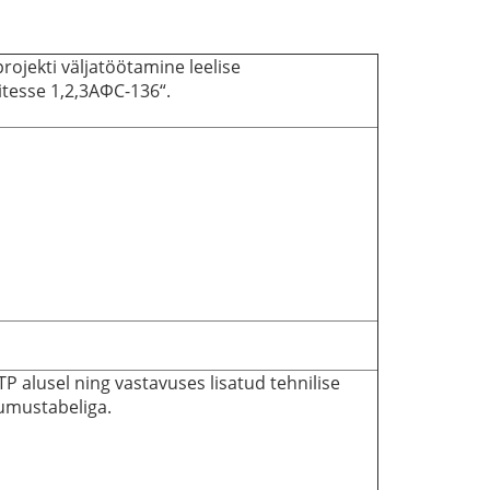
ojekti väljatöötamine leelise
titesse 1,2,3АФС-136“.
 alusel ning vastavuses lisatud tehnilise
kkumustabeliga.