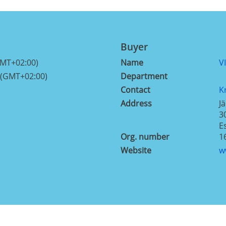
Buyer
GMT+02:00)
Name
V
 (GMT+02:00)
Department
Contact
K
Address
J
3
E
Org. number
1
Website
w