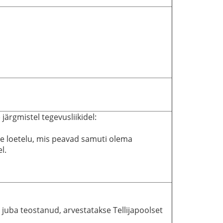
ärgmistel tegevusliikidel:
de loetelu, mis peavad samuti olema
l.
d juba teostanud, arvestatakse Tellijapoolset