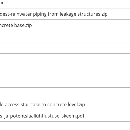
cx
dest-rainwater piping from leakage structures.zip
ncrete base.zip
-access staircase to concrete level.zip
_ja_potentsiaaliühtlustuse_skeem.pdf