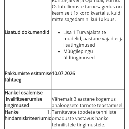
Kohtla-Järvel ja Ojamaal, Võrnu.
Ostutellimuste tarnesagedus on
kesmiselt 1x kord kvartalis, kuid
mitte sagedamini kui 1x kuus.
Lisatud dokumendid
Lisa 1 Turvajalatsite
mudelid, aastane vajadus ja
lisatingimused
Müügilepingu
üldtingimused
Pakkumiste esitamise
10.07.2026
tähtaeg
Hankel osalemise
kvalifitseerumise
Vähemalt 3 aastane kogemus
tingimused
analoogsete tarnete teostamisel.
Hanke
Tarnitavate toodete tehniliste
hindamiskriteeriumid
omaduste vastavus hanke
tehnilistele tingimustele.