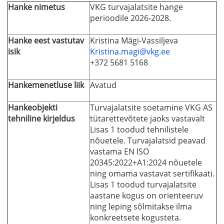
Hanke nimetus
VKG turvajalatsite hange
perioodile 2026-2028.
Hanke eest vastutav
Kristina Mägi-Vassiljeva
isik
Kristina.magi@vkg.ee
+372 5681 5168
Hankemenetluse liik
Avatud
Hankeobjekti
Turvajalatsite soetamine VKG AS
tehniline kirjeldus
tütarettevõtete jaoks vastavalt
Lisas 1 toodud tehnilistele
nõuetele. Turvajalatsid peavad
vastama EN ISO
20345:2022+A1:2024 nõuetele
ning omama vastavat sertifikaati.
Lisas 1 toodud turvajalatsite
aastane kogus on orienteeruv
ning leping sõlmitakse ilma
konkreetsete kogusteta.