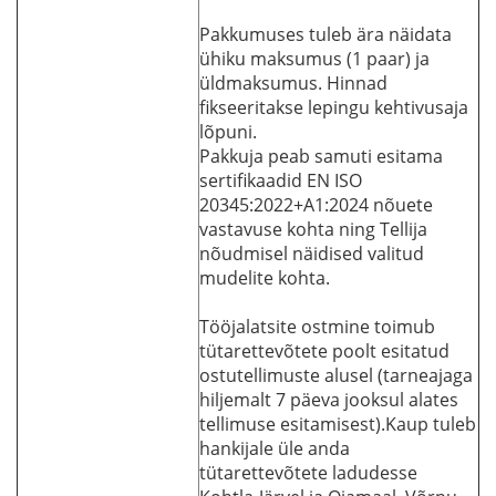
Pakkumuses tuleb ära näidata
ühiku maksumus (1 paar) ja
üldmaksumus. Hinnad
fikseeritakse lepingu kehtivusaja
lõpuni.
Pakkuja peab samuti esitama
sertifikaadid EN ISO
20345:2022+A1:2024 nõuete
vastavuse kohta ning Tellija
nõudmisel näidised valitud
mudelite kohta.
Tööjalatsite ostmine toimub
tütarettevõtete poolt esitatud
ostutellimuste alusel (tarneajaga
hiljemalt 7 päeva jooksul alates
tellimuse esitamisest).Kaup tuleb
hankijale üle anda
tütarettevõtete ladudesse