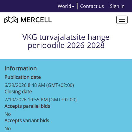
World
Contact us
Sign in
Togg
navi
VKG turvajalatsite hange
perioodile 2026-2028
Information
Publication date
6/29/2026 8:48 AM (GMT+02:00)
Closing date
7/10/2026 10:55 PM (GMT+02:00)
Accepts parallel bids
No
Accepts variant bids
No