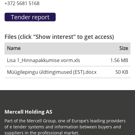
+372 5681 5168
Files (click "Show interest" to get access)
Name
Size
Lisa 1_Hinnapakkumise vorm.xls
1.56 MB
Müügilepingu üldtingimused (EST).docx
50 KB
Mercell Holding AS
Part of the Mercell Group, one of Europe’s leading providers
of e tender systems and information between buyers and
suppliers in the professional market.