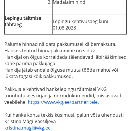
Madalaim hind.
Lepingu täitmise
Lepingu kehtivusaeg kuni
tähtaeg
01.08.2028
Palume hinnad näidata pakkumusel käibemaksuta.
Hankes tehtud hinnapakkumine on siduv.
Hankijal on õigus korraldada täiendavad läbirääkimised
kahe parima pakkujaga.
Hankija jätab endale õiguse muuta tööde mahte või
lükata tagasi kõik pakkumused.
Pakkujale kehtivad hankelepingu täitmisel VKG
tööohutuseeskirjad ja normdokumendid, mis asuvad
veebilehel
https://www.vkg.ee/partneritele.
Kui hanke kohta tekkis küsimusi, palun võta ühendust:
Kristina Mägi-Vassiljeva
kristina.magi@vkg.ee